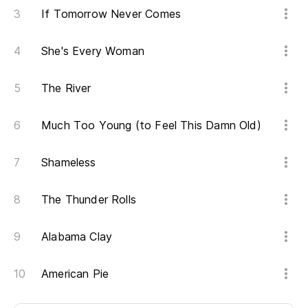
If Tomorrow Never Comes
Sa
She's Every Woman
Sa
The River
Wi
Much Too Young (to Feel This Damn Old)
Shameless
The Thunder Rolls
Alabama Clay
American Pie