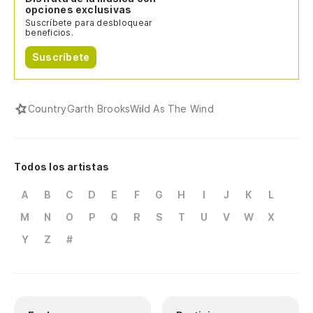
opciones exclusivas
Suscríbete para desbloquear
beneficios.
Suscríbete
Country
Garth Brooks
Wild As The Wind
Todos los artistas
A
B
C
D
E
F
G
H
I
J
K
L
M
N
O
P
Q
R
S
T
U
V
W
X
Y
Z
#