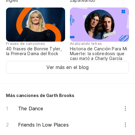
inglés
zapateando
Sa
Sa
Sa
Frases de canciones
Analizando letras
40 frases de Bonnie Tyler,
Historia de Canción Para Mi
Wi
la Primera Dama del Rock
Muerte: la sobredosis que
casi mató a Charly García
Ver más en el blog
Sa
Sa
Más canciones de Garth Brooks
Sa
The Dance
co
Friends In Low Places
Wi