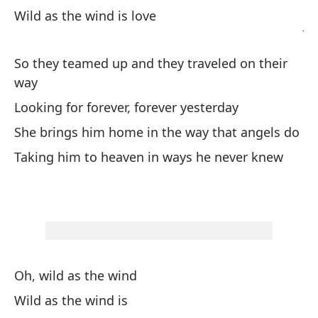
aq
Wild as the wind is love
Ju
ne
So they teamed up and they traveled on their
way
Wh
Looking for forever, forever yesterday
Wh
She brings him home in the way that angels do
Sa
Taking him to heaven in ways he never knew
Sa
Wi
Sí
Oh, wild as the wind
Wild as the wind is
Sa