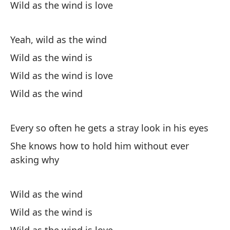
Wild as the wind is love
Sa
Yeah, wild as the wind
Wi
Wild as the wind is
As
Wild as the wind is love
So
Wild as the wind
Bu
Every so often he gets a stray look in his eyes
Lo
She knows how to hold him without ever
asking why
El
ha
Wild as the wind
Sh
Wild as the wind is
Ll