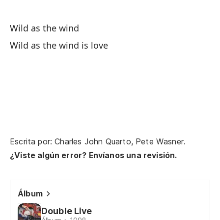
Sa
Wild as the wind
Sa
Wild as the wind is love
Wi
Sa
De
en
Escrita por: Charles John Quarto, Pete Wasner.
Ev
¿Viste algún error? Envíanos una revisión.
El
po
Álbum
Sh
Double Live