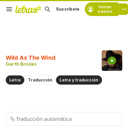
Iniciar
Suscríbete
sesión
Copiar fragmento
Copiar toda la letra
Wild As The Wind
Practicar la pronunciación de
Garth Brooks
Comentar sobre este fragmento
Letra
Traducción
Letra y traducción
Traducción automática