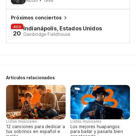
Álbum • 1998
Sa
Próximos conciertos
Sa
AGO
Indianápolis, Estados Unidos
20
Gainbridge Fieldhouse
Sa
Wi
Sa
Artículos relacionados
Sa
Sa
Wi
Listas musicales
Listas musicales
12 canciones para dedicar a
Los mejores huapangos
tus sobrinos en español e
para bailar y pasarla bien