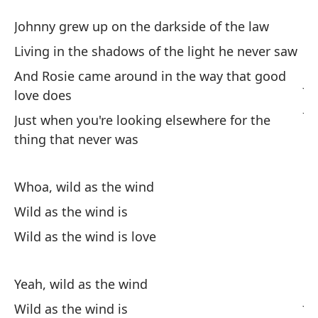
Sa
Johnny grew up on the darkside of the law
Wi
Living in the shadows of the light he never saw
And Rosie came around in the way that good
Jo
love does
Jo
Just when you're looking elsewhere for the
thing that never was
Vi
Li
Whoa, wild as the wind
Y 
Wild as the wind is
b
Wild as the wind is love
An
do
Yeah, wild as the wind
Ju
Wild as the wind is