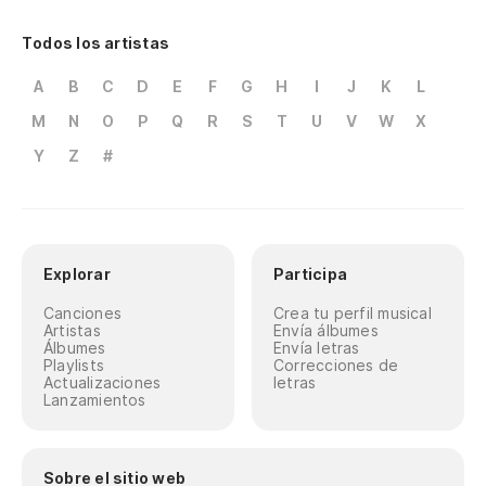
Todos los artistas
A
B
C
D
E
F
G
H
I
J
K
L
M
N
O
P
Q
R
S
T
U
V
W
X
Y
Z
#
Explorar
Participa
Canciones
Crea tu perfil musical
Artistas
Envía álbumes
Álbumes
Envía letras
Playlists
Correcciones de
Actualizaciones
letras
Lanzamientos
Sobre el sitio web