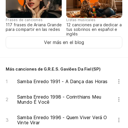
Es
É 
Frases de canciones
Listas musicales
117 frases de Ariana Grande
12 canciones para dedicar a
para compartir en las redes
tus sobrinos en español e
Es
inglés
Ver más en el blog
É 
Eô
Más canciones de G.R.E.S. Gaviões Da Fiel (SP)
La
Samba Enredo 1991 - A Dança das Horas
A 
Samba Enredo 1998 - Corinthians Meu
Mundo É Você
El
Samba Enredo 1996 - Quem Viver Verá O
La
Vinte Virar