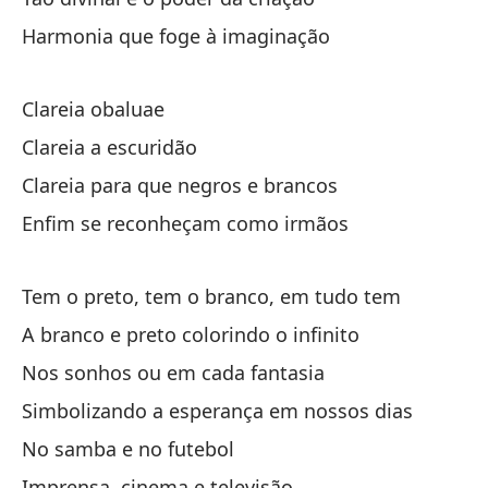
Sa
Harmonia que foge à imaginação
Clareia obaluae
Clareia a escuridão
Clareia para que negros e brancos
Do
Enfim se reconheçam como irmãos
As
Tem o preto, tem o branco, em tudo tem
Ob
A branco e preto colorindo o infinito
Nos sonhos ou em cada fantasia
Ob
Simbolizando a esperança em nossos dias
Ta
No samba e no futebol
Tã
Imprensa, cinema e televisão