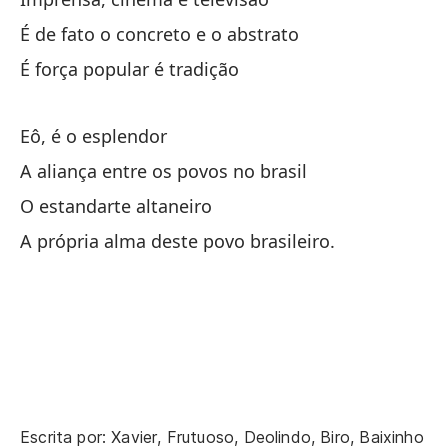
Ar
É de fato o concreto e o abstrato
Ha
É força popular é tradição
Il
Eô, é o esplendor
A aliança entre os povos no brasil
Il
O estandarte altaneiro
A própria alma deste povo brasileiro.
Il
Cl
Fi
En
Es
Escrita por: Xavier, Frutuoso, Deolindo, Biro, Baixinho