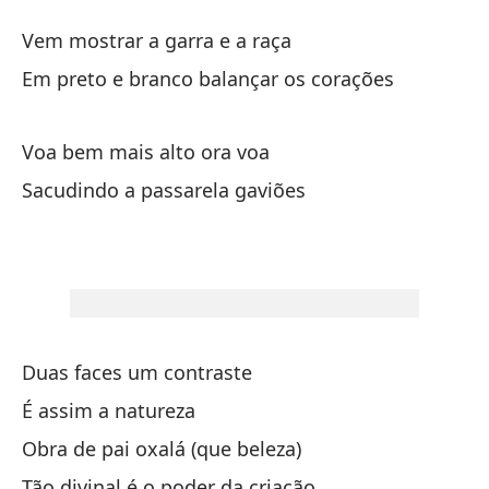
Sa
Vem mostrar a garra e a raça
A
Em preto e branco balançar os corações
Sa
A
Voa bem mais alto ora voa
Va
Sacudindo a passarela gaviões
Ve
En
Em
Duas faces um contraste
Vu
É assim a natureza
Vo
Obra de pai oxalá (que beleza)
Sa
Tão divinal é o poder da criação