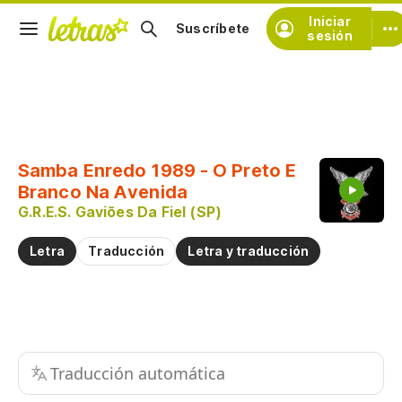
Iniciar
Suscríbete
sesión
Copiar fragmento
Copiar toda la letra
Samba Enredo 1989 - O Preto E
Practicar la pronunciación de
Branco Na Avenida
G.R.E.S. Gaviões Da Fiel (SP)
Comentar sobre este fragmento
Letra
Traducción
Letra y traducción
Traducción automática