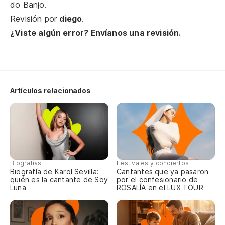
do Banjo.
Te
Revisión por
diego
.
¿Viste algún error? Envíanos una revisión.
El
A 
En
Artículos relacionados
No
Si
Si
Biografías
Festivales y conciertos
En
Biografía de Karol Sevilla:
Cantantes que ya pasaron
quién es la cantante de Soy
por el confesionario de
Luna
ROSALÍA en el LUX TOUR
Pr
Im