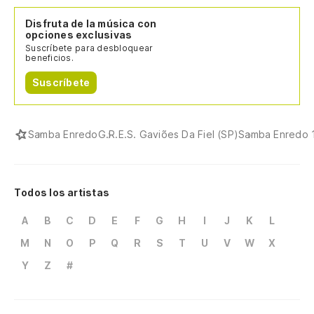
Disfruta de la música con
opciones exclusivas
Suscríbete para desbloquear
beneficios.
Suscríbete
Samba Enredo
G.R.E.S. Gaviões Da Fiel (SP)
Samba Enredo 1
Todos los artistas
A
B
C
D
E
F
G
H
I
J
K
L
M
N
O
P
Q
R
S
T
U
V
W
X
Y
Z
#