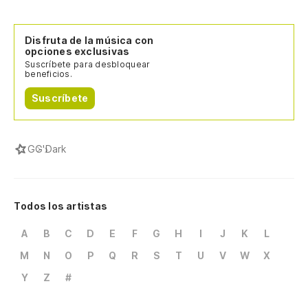
Disfruta de la música con
opciones exclusivas
Suscríbete para desbloquear
beneficios.
Suscríbete
G
G'Dark
Todos los artistas
A
B
C
D
E
F
G
H
I
J
K
L
M
N
O
P
Q
R
S
T
U
V
W
X
Y
Z
#