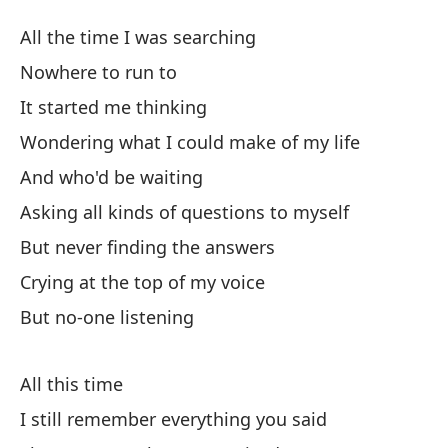
E
All the time I was searching
In
Nowhere to run to
It started me thinking
To
Wondering what I could make of my life
Al
And who'd be waiting
No
Asking all kinds of questions to myself
But never finding the answers
Me
Crying at the top of my voice
But no-one listening
Me
Wo
All this time
¿Y
I still remember everything you said