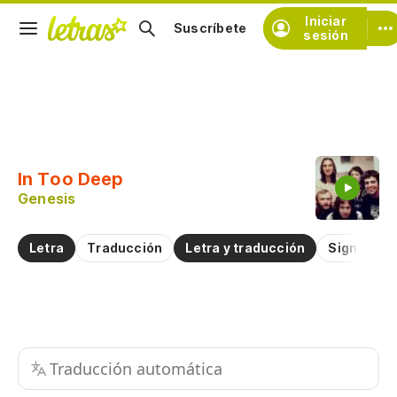
Iniciar
Suscríbete
sesión
Copiar fragmento
Copiar toda la letra
In Too Deep
Practicar la pronunciación de
Genesis
Comentar sobre este fragmento
Letra
Traducción
Letra y traducción
Significad
Traducción automática