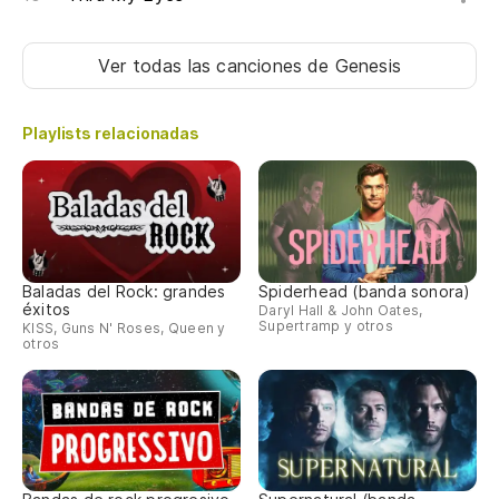
Es
Ver todas las canciones
de Genesis
Sa
Playlists relacionadas
Baladas del Rock: grandes
Spiderhead (banda sonora)
éxitos
Daryl Hall & John Oates,
Supertramp y otros
KISS, Guns N' Roses, Queen y
otros