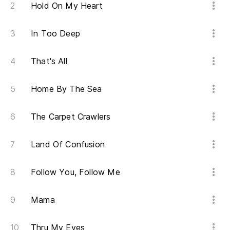
Pu
Hold On My Heart
I 
In Too Deep
Pa
That's All
It
Home By The Sea
Só
On
The Carpet Crawlers
Ah
Land Of Confusion
No
Follow You, Follow Me
Só
Mama
Ju
Thru My Eyes