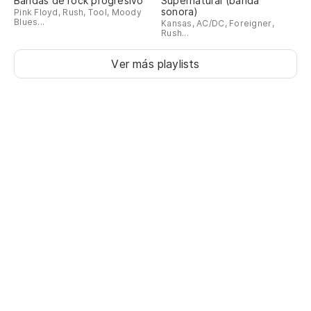
Bandas de rock progresivo
Supernatural (banda
sonora)
Pink Floyd, Rush, Tool, Moody
Blues...
Kansas, AC/DC, Foreigner,
Rush...
Ver más playlists