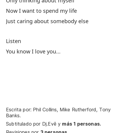
Only thinking about myself
Pu
Now I want to spend my life
I 
Just caring about somebody else
Pe
Listen
You know I love you...
Oh
Pe
Es
It
Escrita por: Phil Collins, Mike Rutherford, Tony
Banks.
Es
Subtitulado por
Dj.Evê
y
más 1 personas.
It
Revisiones por
3 personas
.