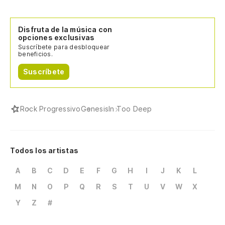
Disfruta de la música con
opciones exclusivas
Suscríbete para desbloquear
beneficios.
Suscríbete
Rock Progressivo
Genesis
In Too Deep
Todos los artistas
A
B
C
D
E
F
G
H
I
J
K
L
M
N
O
P
Q
R
S
T
U
V
W
X
Y
Z
#