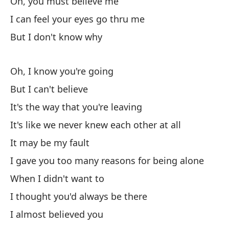
Oh, you must believe me
I can feel your eyes go thru me
Ha
But I don't know why
Th
¿C
Oh, I know you're going
But I can't believe
Es
It's the way that you're leaving
It's like we never knew each other at all
Sa
It may be my fault
es
I gave you too many reasons for being alone
Yo
When I didn't want to
Sa
I thought you'd always be there
si
I almost believed you
Yo