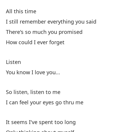
All this time
Au
I still remember everything you said
Al
There's so much you promised
Sa
How could I ever forget
pr
Yo
Listen
You know I love you...
So listen, listen to me
I can feel your eyes go thru me
As
It seems I've spent too long
Oh