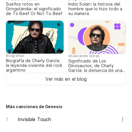
To
Sueños rotos en
Indio Solari: la historia del
Gringolandia: el significado
hombre que lo hizo todo a
I 
de To Beef Or Not To Beef
su manera
Ha
Th
¿C
Biografías
Analizando letras
Biografía de Charly García:
Significado de Los
la leyenda viviente del rock
Dinosaurios, de Charly
argentino
García: la denuncia de una
Es
época oscura
Ver más en el blog
Sa
Más canciones de Genesis
As
Invisible Touch