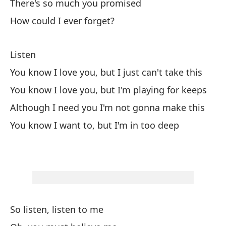
There's so much you promised
Ha
How could I ever forget?
As
Pe
Listen
Bu
You know I love you, but I just can't take this
You know I love you, but I'm playing for keeps
Ll
Although I need you I'm not gonna make this
Cr
You know I want to, but I'm in too deep
Pe
To
To
So listen, listen to me
I 