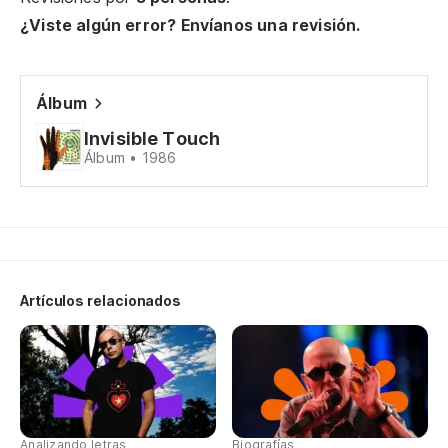
¿Viste algún error? Envíanos una revisión.
Pu
Te
Álbum
I 
Invisible Touch
Álbum • 1986
Cu
Pe
I 
Artículos relacionados
Ca
To
Analizando letras
Biografías