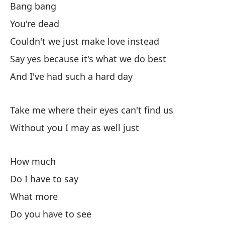
Bang bang
pe
You're dead
ll
No
Couldn't we just make love instead
ba
Say yes because it's what we do best
nu
And I've had such a hard day
bo
ig
de
Take me where their eyes can't find us
sí
Without you I may as well just
ta
un
How much
me
un
Do I have to say
pu
What more
ge
Do you have to see
po