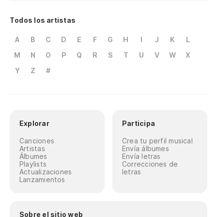
Todos los artistas
A
B
C
D
E
F
G
H
I
J
K
L
M
N
O
P
Q
R
S
T
U
V
W
X
Y
Z
#
Explorar
Participa
Canciones
Crea tu perfil musical
Artistas
Envía álbumes
Álbumes
Envía letras
Playlists
Correcciones de
Actualizaciones
letras
Lanzamientos
Sobre el sitio web