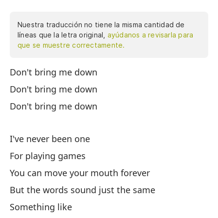
Nuestra traducción no tiene la misma cantidad de
líneas que la letra original,
ayúdanos a revisarla para
que se muestre correctamente.
Don't bring me down
No
de
Don't bring me down
pu
Don't bring me down
pa
es
ve
I've never been one
me
For playing games
Do
You can move your mouth forever
ta
But the words sound just the same
¿Q
qu
Something like
el