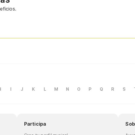
ficios.
H
I
J
K
L
M
N
O
P
Q
R
S
Participa
Sob