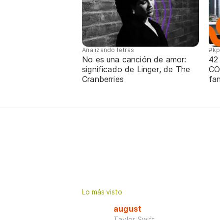
Analizando letras
#k
No es una canción de amor:
42
significado de Linger, de The
CO
Cranberries
fa
Lo más visto
august
Taylor Swift