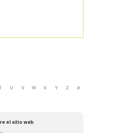
T
U
V
W
X
Y
Z
#
re el sitio web