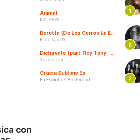
Animal
KATSEYE
Beretta (De Los Cerros La Escuela)
El de Las R's
Dichavate (part. Rey Tony, Dj Honda y 
Ya Ice Dilan
Gracia Sublime Es
En Espiritu Y En Verdad
sica con
vas