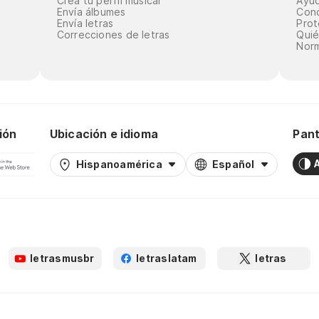
Crea tu perfil musical
Ayu
Envía álbumes
Cond
Envía letras
Prot
Correcciones de letras
Qui
Norm
ión
Ubicación e idioma
Pant
Hispanoamérica
Español
letrasmusbr
letraslatam
letras