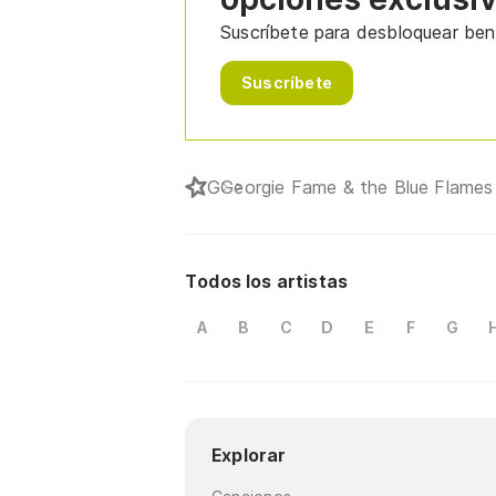
Suscríbete para desbloquear bene
Suscríbete
G
Georgie Fame & the Blue Flames
Todos los artistas
A
B
C
D
E
F
G
Explorar