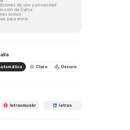
da
iciones de uso y privacidad
ección de Datos
énes somos
as para envío
alla
Automático
Claro
Oscuro
letrasmusbr
letras