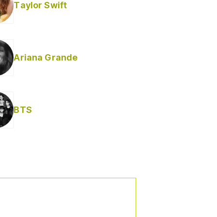
Taylor Swift
Ariana Grande
Helabusador) [explícita]
BTS