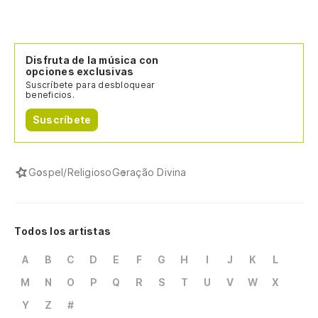
Disfruta de la música con
opciones exclusivas
Suscríbete para desbloquear
beneficios.
Suscríbete
Gospel/Religioso
Geração Divina
Todos los artistas
A
B
C
D
E
F
G
H
I
J
K
L
M
N
O
P
Q
R
S
T
U
V
W
X
Y
Z
#