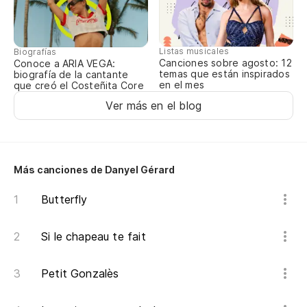
En
Listas musicales
Biografías
Canciones sobre agosto: 12
Conoce a ARIA VEGA:
Ma
temas que están inspirados
biografía de la cantante
en el mes
que creó el Costeñita Core
Ver más en el blog
Ce
Ma
Más canciones de Danyel Gérard
En
Butterfly
Si le chapeau te fait
Ma
Petit Gonzalès
Ce