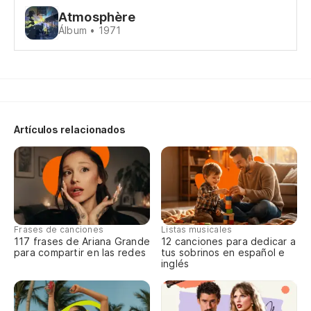
Atmosphère
Ma
Álbum • 1971
Ce
Ma
Artículos relacionados
En
Ma
Frases de canciones
Listas musicales
117 frases de Ariana Grande
12 canciones para dedicar a
Ce
para compartir en las redes
tus sobrinos en español e
inglés
Ma