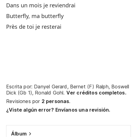
Dans un mois je reviendrai
Es
Butterfly, ma butterfly
Ce
Près de toi je resterai
Ma
En
Ma
Escrita por: Danyel Gerard, Bernet (F) Ralph, Boswell
Ce
Dick (Gb 1), Ronald Gohl.
Ver créditos completos.
Revisiones por
2 personas
.
¿Viste algún error? Envíanos una revisión.
Ma
En
Álbum