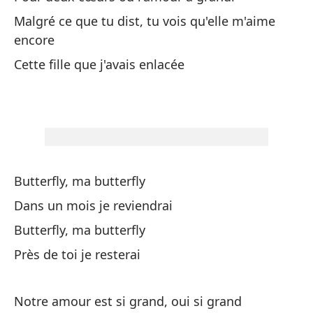
Malgré ce que tu dist, tu vois qu'elle m'aime
Ma
encore
Cette fille que j'avais enlacée
En
Ma
Ce
Butterfly, ma butterfly
Dans un mois je reviendrai
El
Butterfly, ma butterfly
L'
Près de toi je resterai
Pa
Po
Notre amour est si grand, oui si grand