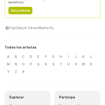
beneficios.
Suscríbete
Pop
Danyel Gérard
Butterfly
Todos los artistas
A
B
C
D
E
F
G
H
I
J
K
L
M
N
O
P
Q
R
S
T
U
V
W
X
Y
Z
#
Explorar
Participa