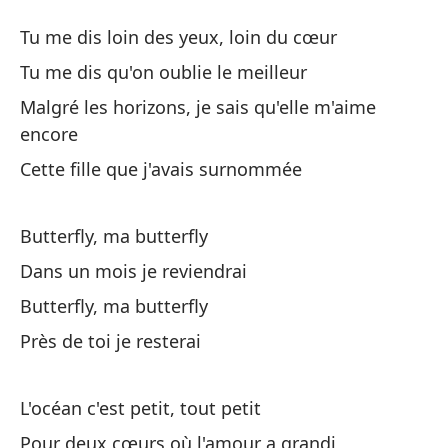
M
Tu me dis loin des yeux, loin du cœur
Bu
Tu me dis qu'on oublie le meilleur
Malgré les horizons, je sais qu'elle m'aime
Tú
encore
Tu
Cette fille que j'avais surnommée
Tú
Butterfly, ma butterfly
Tu
Dans un mois je reviendrai
A 
Butterfly, ma butterfly
a
Près de toi je resterai
Ma
Es
L'océan c'est petit, tout petit
Ce
Pour deux cœurs où l'amour a grandi