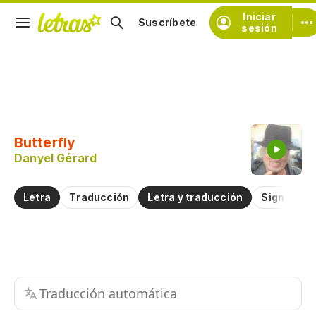
Iniciar
Suscríbete
sesión
Copiar fragmento
Copiar toda la letra
Butterfly
Practicar la pronunciación de
Danyel Gérard
Comentar sobre este fragmento
Letra
Traducción
Letra y traducción
Significad
Traducción automática