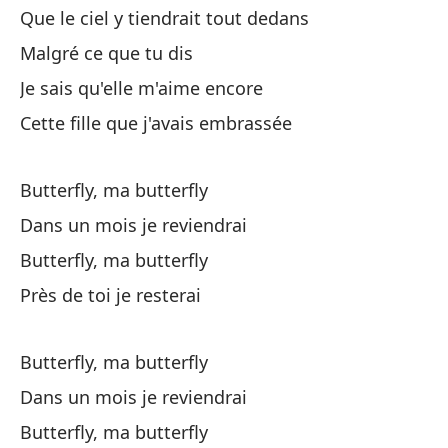
Que le ciel y tiendrait tout dedans
A 
Malgré ce que tu dis
a
Je sais qu'elle m'aime encore
Ma
Cette fille que j'avais embrassée
Es
Ce
Butterfly, ma butterfly
Dans un mois je reviendrai
Butterfly, ma butterfly
Près de toi je resterai
Ma
Butterfly, ma butterfly
Dans un mois je reviendrai
En
Butterfly, ma butterfly