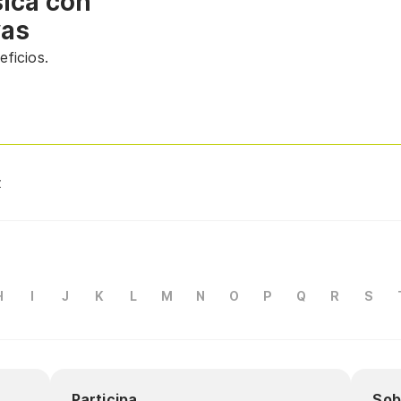
sica con
vas
ficios.
z
H
I
J
K
L
M
N
O
P
Q
R
S
Participa
Sob