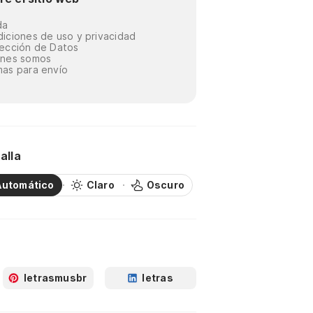
da
iciones de uso y privacidad
ección de Datos
énes somos
as para envío
alla
Automático
Claro
Oscuro
letrasmusbr
letras