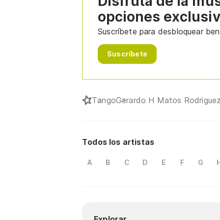
Disfruta de la mú
opciones exclusi
Suscríbete para desbloquear bene
Suscríbete
Tango
Gerardo H Matos Rodrigue
Todos los artistas
A
B
C
D
E
F
G
Explorar