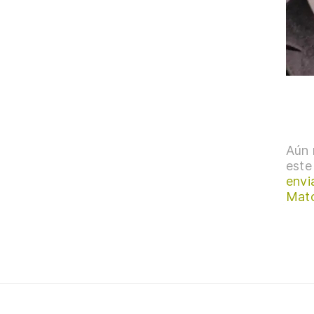
Aún 
este
envi
Mato