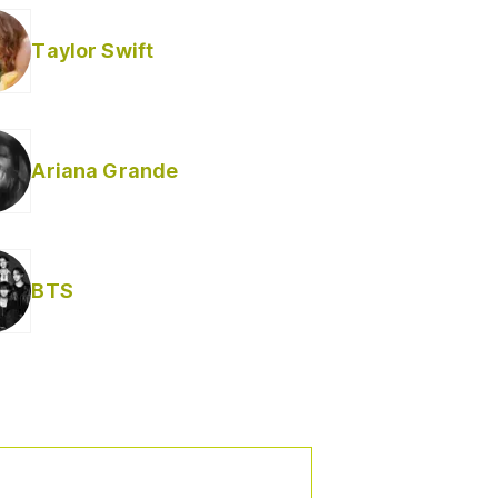
Taylor Swift
Ariana Grande
BTS