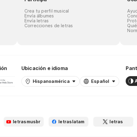
Crea tu perfil musical
Ayu
Envía álbumes
Cond
Envía letras
Prot
Correcciones de letras
Qui
Norm
ión
Ubicación e idioma
Pant
Hispanoamérica
Español
letrasmusbr
letraslatam
letras