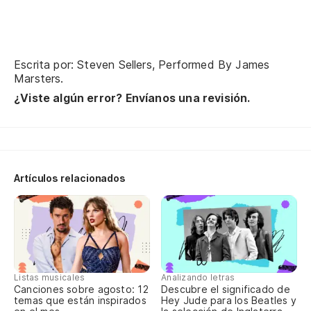
Escrita por: Steven Sellers, Performed By James
Marsters.
So
¿Viste algún error? Envíanos una revisión.
Ov
de
I 
Artículos relacionados
El
Sh
Su
Listas musicales
Analizando letras
Canciones sobre agosto: 12
Descubre el significado de
temas que están inspirados
Hey Jude para los Beatles y