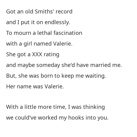
Va
Got an old Smiths' record
Va
and I put it on endlessly.
To mourn a lethal fascination
Te
with a girl named Valerie.
Go
She got a XXX rating
y 
and maybe someday she'd have married me.
But, she was born to keep me waiting.
Pa
Her name was Valerie.
To
co
With a little more time, I was thinking
wi
we could've worked my hooks into you.
Te