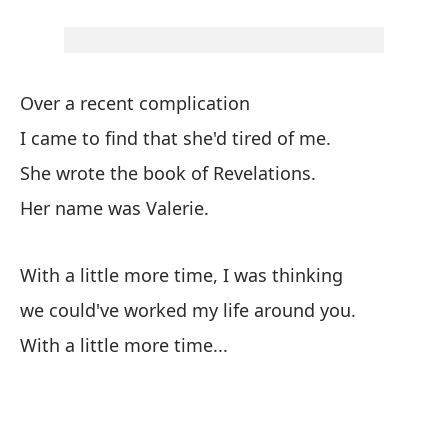
y 
an
Over a recent complication
Pe
I came to find that she'd tired of me.
Bu
She wrote the book of Revelations.
Her name was Valerie.
Su
With a little more time, I was thinking
Co
we could've worked my life around you.
Wi
With a little more time...
po
we