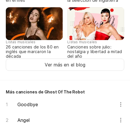
en el mes
la selección de Inglaterra
Co
Wi
po
ti.
Listas musicales
Listas musicales
Canciones sobre julio:
we
26 canciones de los 80 en
nostalgia y libertad a mitad
inglés que marcaron la
del año
década
Co
Ver más en el blog
Wi
Más canciones de Ghost Of The Robot
Goodbye
Angel