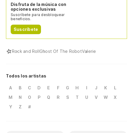
Disfruta de la música con
opciones exclusivas
Suscríbete para desbloquear
beneficios.
Suscríbete
Rock and Roll
Ghost Of The Robot
Valerie
Todos los artistas
A
B
C
D
E
F
G
H
I
J
K
L
M
N
O
P
Q
R
S
T
U
V
W
X
Y
Z
#