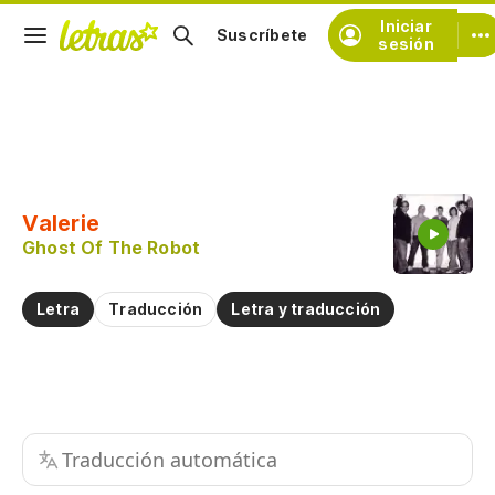
Iniciar
Suscríbete
sesión
Copiar fragmento
Copiar toda la letra
Valerie
Practicar la pronunciación de
Ghost Of The Robot
Comentar sobre este fragmento
Letra
Traducción
Letra y traducción
Traducción automática