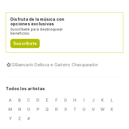
Disfruta de la música con
opciones exclusivas
Suscríbete para desbloquear
beneficios.
Suscríbete
G
Giancarlo Delluca e Gaiteiro Chasqueador
Todos los artistas
A
B
C
D
E
F
G
H
I
J
K
L
M
N
O
P
Q
R
S
T
U
V
W
X
Y
Z
#