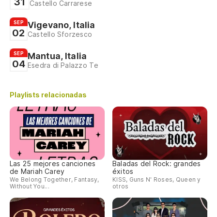
31
Castello Carrarese
SEP
Vigevano, Italia
02
Castello Sforzesco
SEP
Mantua, Italia
04
Esedra di Palazzo Te
Playlists relacionadas
Las 25 mejores canciones
Baladas del Rock: grandes
de Mariah Carey
éxitos
We Belong Together, Fantasy,
KISS, Guns N' Roses, Queen y
Without You...
otros