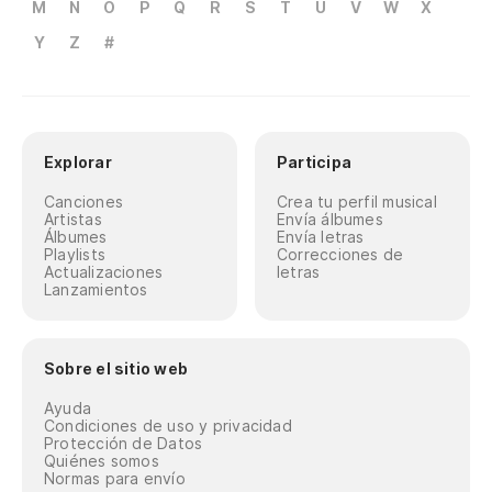
M
N
O
P
Q
R
S
T
U
V
W
X
Y
Z
#
Explorar
Participa
Canciones
Crea tu perfil musical
Artistas
Envía álbumes
Álbumes
Envía letras
Playlists
Correcciones de
Actualizaciones
letras
Lanzamientos
Sobre el sitio web
Ayuda
Condiciones de uso y privacidad
Protección de Datos
Quiénes somos
Normas para envío