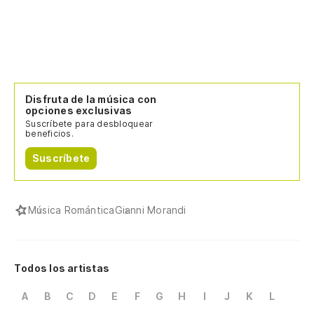
Disfruta de la música con
opciones exclusivas
Suscríbete para desbloquear
beneficios.
Suscríbete
Música Romántica
Gianni Morandi
Todos los artistas
A
B
C
D
E
F
G
H
I
J
K
L