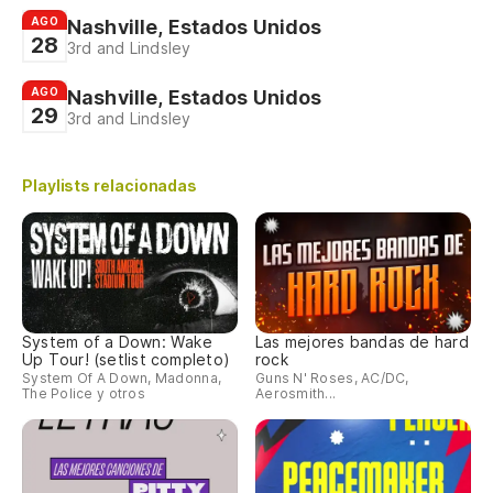
AGO
Nashville, Estados Unidos
28
3rd and Lindsley
AGO
Nashville, Estados Unidos
29
3rd and Lindsley
Playlists relacionadas
System of a Down: Wake
Las mejores bandas de hard
Up Tour! (setlist completo)
rock
System Of A Down, Madonna,
Guns N' Roses, AC/DC,
The Police y otros
Aerosmith...