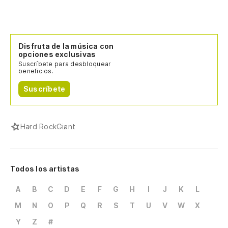
Disfruta de la música con
opciones exclusivas
Suscríbete para desbloquear
beneficios.
Suscríbete
Hard Rock
Giant
Todos los artistas
A
B
C
D
E
F
G
H
I
J
K
L
M
N
O
P
Q
R
S
T
U
V
W
X
Y
Z
#