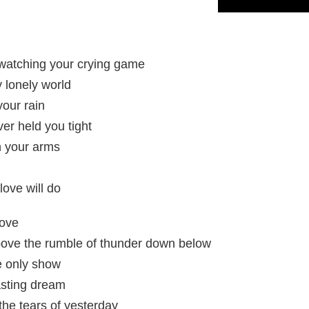
e watching your crying game
 lonely world
our rain
ver held you tight
n your arms
ove will do
love
above the rumble of thunder down below
he only show
asting dream
he tears of yesterday