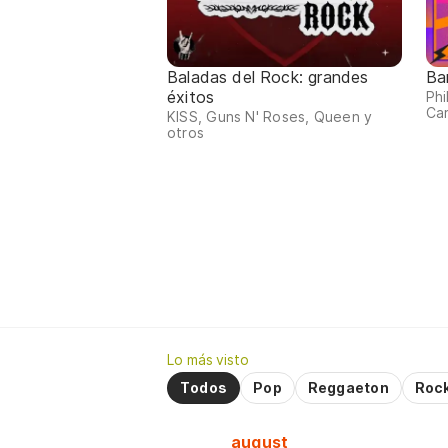
Baladas del Rock: grandes
Ba
éxitos
Phi
Car
KISS, Guns N' Roses, Queen y
otros
Lo más visto
Todos
Pop
Reggaeton
Roc
august