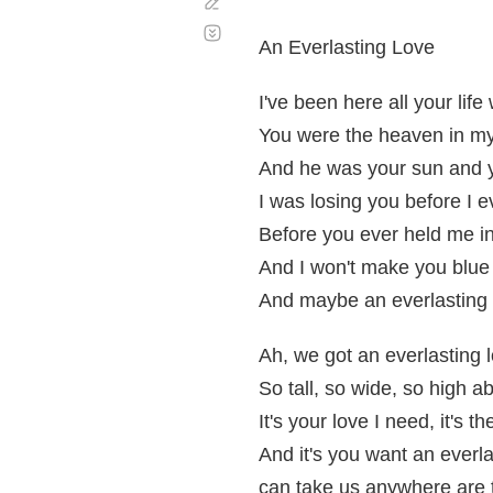
Corregir
Desplazamiento
automático
An Everlasting Love
I've been here all your lif
You were the heaven in my
And he was your sun and y
I was losing you before I e
Before you ever held me i
And I won't make you blue
And maybe an everlasting l
Ah, we got an everlasting 
So tall, so wide, so high 
It's your love I need, it's t
And it's you want an everl
can take us anywhere are t