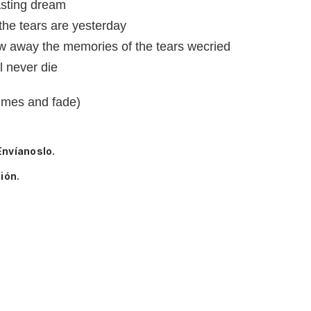
asting dream
the tears are yesterday
ew away the memories of the tears wecried
l never die
times and fade)
Envíanoslo.
ión.