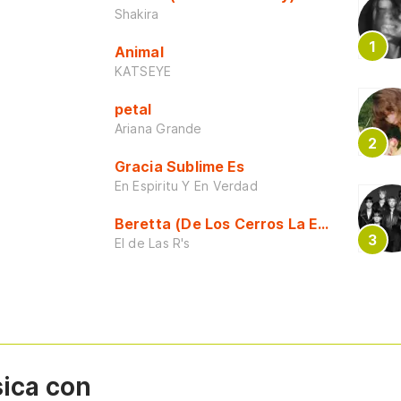
Shakira
Animal
KATSEYE
petal
Ariana Grande
Gracia Sublime Es
En Espiritu Y En Verdad
Beretta (De Los Cerros La Escuela)
El de Las R's
sica con