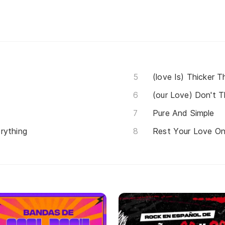
(love Is) Thicker 
(our Love) Don't T
Pure And Simple
rything
Rest Your Love O