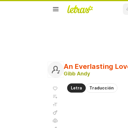
An Everlasting Lov
Gibb Andy
Agregar
Letra
Traducción
a
Agregar
favoritos
a
Tamaño
playlist
de la
fuente
Acordes
Imprimir