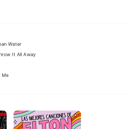
Than Water
hrow It All Away
n Me