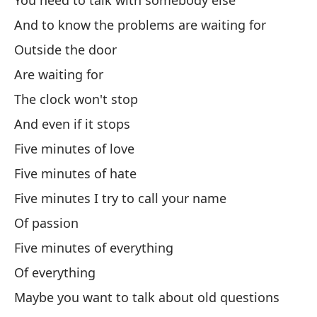
You need to talk with somebody else
An
And to know the problems are waiting for
Outside the door
So
Are waiting for
Yo
The clock won't stop
T
And even if it stops
Five minutes of love
Es
Five minutes of hate
Th
Five minutes I try to call your name
Y 
Of passion
al
Five minutes of everything
An
Of everything
Maybe you want to talk about old questions
Y 