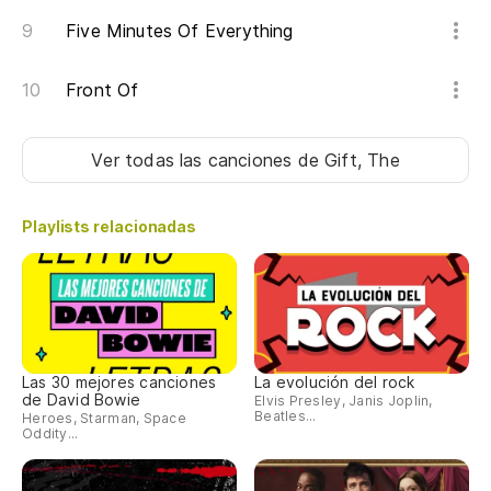
De
Five Minutes Of Everything
Front Of
Ta
Ma
Ver todas las canciones
de Gift, The
Ju
Playlists relacionadas
Pe
Bu
Po
de
Las 30 mejores canciones
La evolución del rock
de David Bowie
Elvis Presley, Janis Joplin,
Ca
Beatles...
Heroes, Starman, Space
Oddity...