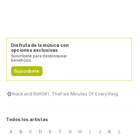
Disfruta de la música con
opciones exclusivas
Suscríbete para desbloquear
beneficios.
Suscríbete
Rock and Roll
Gift, The
Five Minutes Of Everything
Todos los artistas
A
B
C
D
E
F
G
H
I
J
K
L