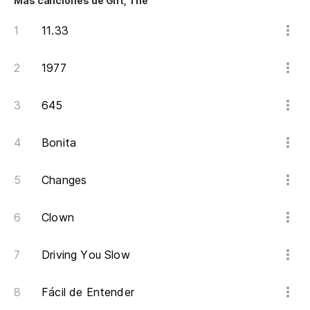
Más canciones de Gift, The
El
11.33
Y 
1977
Ci
645
Bonita
Ci
Changes
Ci
Fi
Clown
De
Driving You Slow
Ci
Fácil de Entender