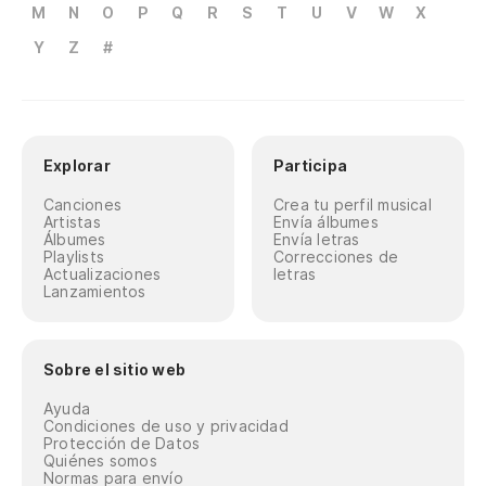
M
N
O
P
Q
R
S
T
U
V
W
X
Y
Z
#
Explorar
Participa
Canciones
Crea tu perfil musical
Artistas
Envía álbumes
Álbumes
Envía letras
Playlists
Correcciones de
Actualizaciones
letras
Lanzamientos
Sobre el sitio web
Ayuda
Condiciones de uso y privacidad
Protección de Datos
Quiénes somos
Normas para envío