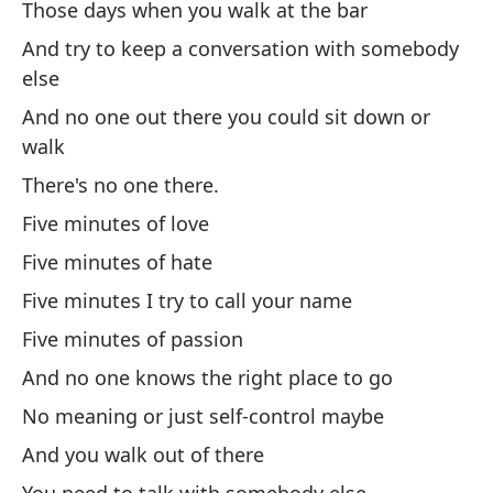
Those days when you walk at the bar
Y 
And try to keep a conversation with somebody
else
An
And no one out there you could sit down or
Pa
walk
To
There's no one there.
Five minutes of love
Y 
Five minutes of hate
Pe
Five minutes I try to call your name
Th
Five minutes of passion
And no one knows the right place to go
So
No meaning or just self-control maybe
Yo
And you walk out of there
Y 