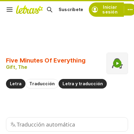
Iniciar
Suscríbete
sesión
Copiar fragmento
Copiar toda la letra
Five Minutes Of Everything
Practicar la pronunciación de
Gift, The
Comentar sobre este fragmento
Letra
Traducción
Letra y traducción
Traducción automática