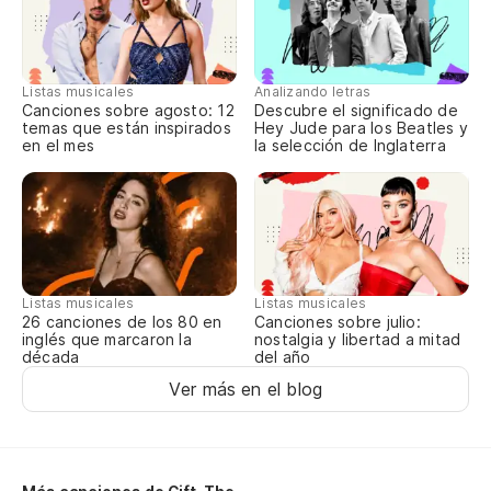
Si
No
Listas musicales
Analizando letras
Canciones sobre agosto: 12
Descubre el significado de
temas que están inspirados
Hey Jude para los Beatles y
Y 
en el mes
la selección de Inglaterra
Ne
Yo
Y 
Listas musicales
Listas musicales
Canciones sobre julio:
26 canciones de los 80 en
nostalgia y libertad a mitad
inglés que marcaron la
An
del año
década
Ver más en el blog
Fu
Es