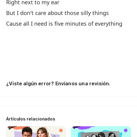
ca
Right next to my ear
An
But I don't care about those silly things
Cause all I need is five minutes of everything
No
Ci
Ci
Ci
¿Viste algún error? Envíanos una revisión.
Fi
Ci
Artículos relacionados
Y 
An