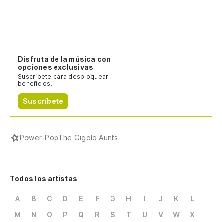
Disfruta de la música con
opciones exclusivas
Suscríbete para desbloquear
beneficios.
Suscríbete
Power-Pop
The Gigolo Aunts
Todos los artistas
A
B
C
D
E
F
G
H
I
J
K
L
M
N
O
P
Q
R
S
T
U
V
W
X