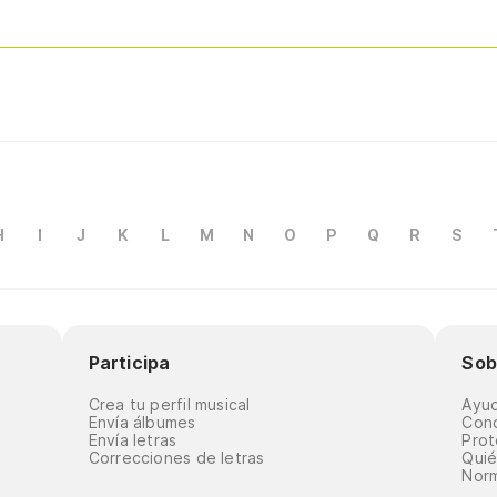
H
I
J
K
L
M
N
O
P
Q
R
S
Participa
Sob
Crea tu perfil musical
Ayu
Envía álbumes
Cond
Envía letras
Prot
Correcciones de letras
Qui
Norm