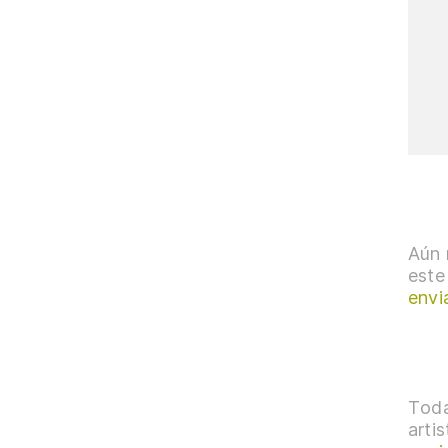
Aún 
este
envi
Toda
arti