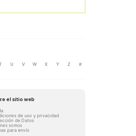
T
U
V
W
X
Y
Z
#
re el sitio web
da
iciones de uso y privacidad
ección de Datos
énes somos
as para envío