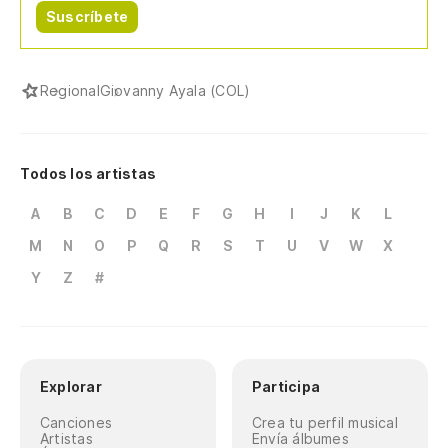
Suscríbete
Regional
Giovanny Ayala (COL)
Todos los artistas
A
B
C
D
E
F
G
H
I
J
K
L
M
N
O
P
Q
R
S
T
U
V
W
X
Y
Z
#
Explorar
Participa
Canciones
Crea tu perfil musical
Artistas
Envía álbumes