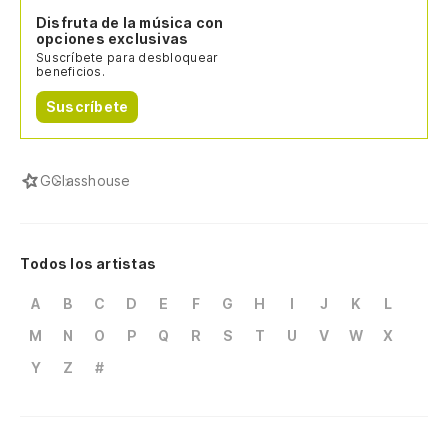
Disfruta de la música con
opciones exclusivas
Suscríbete para desbloquear
beneficios.
Suscríbete
G
Glasshouse
Todos los artistas
A
B
C
D
E
F
G
H
I
J
K
L
M
N
O
P
Q
R
S
T
U
V
W
X
Y
Z
#