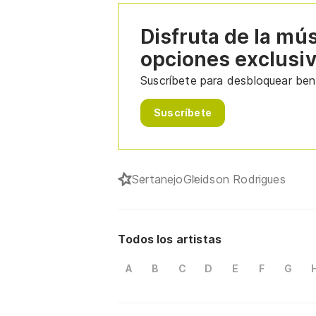
Disfruta de la mú
opciones exclusi
Suscríbete para desbloquear bene
Suscríbete
Sertanejo
Gleidson Rodrigues
Todos los artistas
A
B
C
D
E
F
G