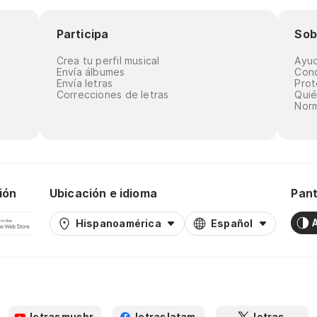
Participa
Sob
Crea tu perfil musical
Ayu
Envía álbumes
Cond
Envía letras
Prot
Correcciones de letras
Qui
Norm
ión
Ubicación e idioma
Pant
Hispanoamérica
Español
letrasmusbr
letraslatam
letras