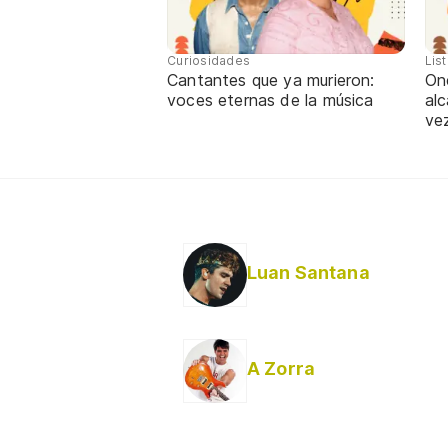
Curiosidades
Lis
Cantantes que ya murieron:
One
voces eternas de la música
alc
ve
Luan Santana
A Zorra