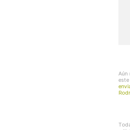
Aún 
este
envi
Rodr
Toda