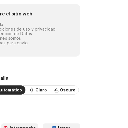
re el sitio web
da
iciones de uso y privacidad
ección de Datos
énes somos
as para envío
alla
Automático
Claro
Oscuro
letrasmusbr
letras