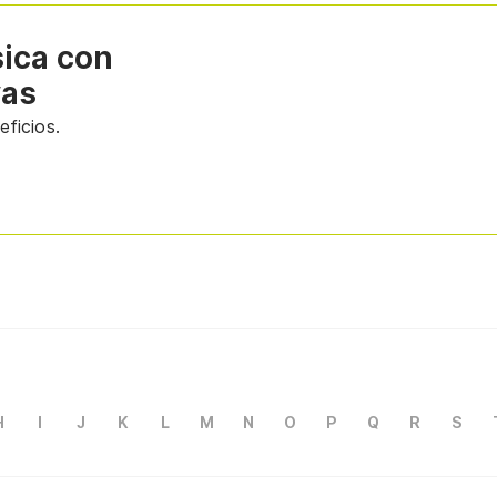
sica con
vas
ficios.
H
I
J
K
L
M
N
O
P
Q
R
S