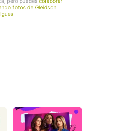
sta, pero puedes
colaborar
ando fotos de Gleidson
igues