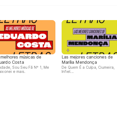
 melhores músicas de
Las mejores canciones de
uardo Costa
Marília Mendonça
udade, Sou Seu Fã Nº 1, Me
De Quem É a Culpa, Ciumeira,
ixonei e mais.
Infiel...