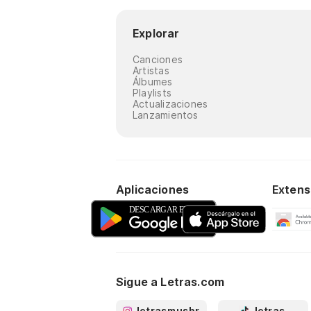
Explorar
Canciones
Artistas
Álbumes
Playlists
Actualizaciones
Lanzamientos
Aplicaciones
Extens
Sigue a Letras.com
letrasmusbr
letras