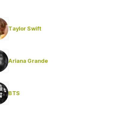
Taylor Swift
Ariana Grande
BTS