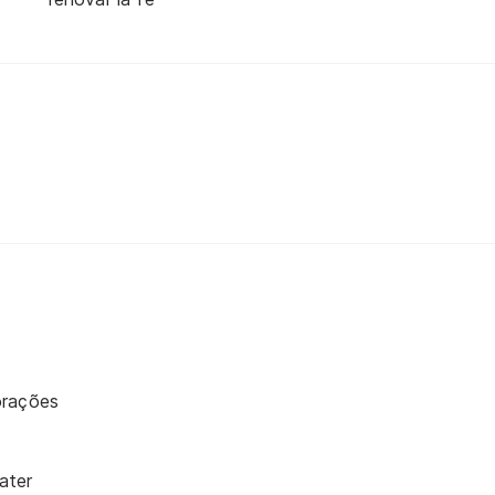
orações
ater