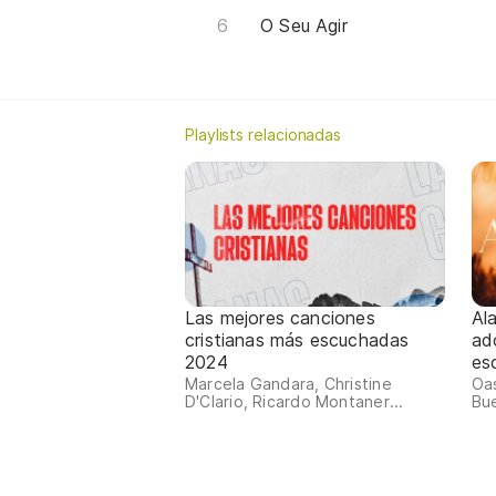
O Seu Agir
Playlists relacionadas
Las mejores canciones
Al
cristianas más escuchadas
ad
2024
es
Marcela Gandara, Christine
Oas
D'Clario, Ricardo Montaner...
Bue