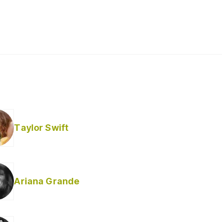
Taylor Swift
Ariana Grande
Helabusador) [explícita]