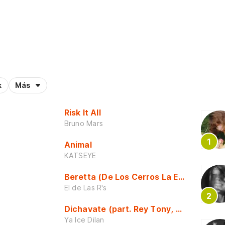
k
Más
Risk It All
Bruno Mars
Animal
KATSEYE
Beretta (De Los Cerros La Escuela)
El de Las R's
Dichavate (part. Rey Tony, Dj Honda y 
Ya Ice Dilan