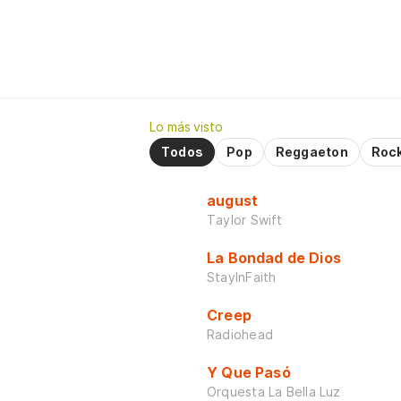
Lo más visto
Todos
Pop
Reggaeton
Roc
august
Taylor Swift
La Bondad de Dios
StayInFaith
Creep
Radiohead
Y Que Pasó
Orquesta La Bella Luz