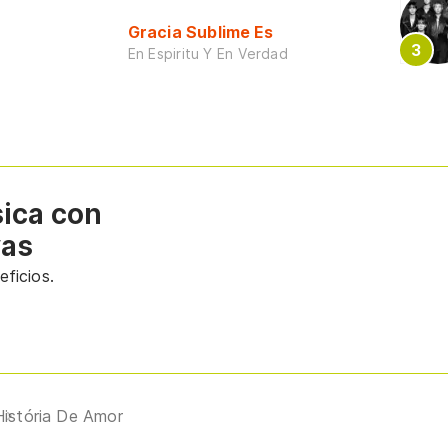
Gracia Sublime Es
En Espiritu Y En Verdad
sica con
vas
ficios.
História De Amor