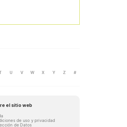
T
U
V
W
X
Y
Z
#
re el sitio web
da
iciones de uso y privacidad
ección de Datos