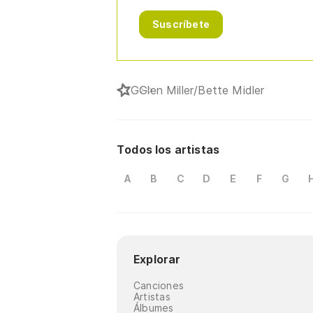
Suscríbete
G
Glen Miller/Bette Midler
Todos los artistas
A
B
C
D
E
F
G
Explorar
Canciones
Artistas
Álbumes