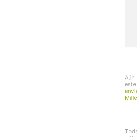
Aún 
este
envi
Mill
Toda