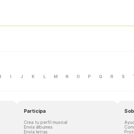
H
I
J
K
L
M
N
O
P
Q
R
S
Participa
Sob
Crea tu perfil musical
Ayu
Envía álbumes
Cond
Envía letras
Prot