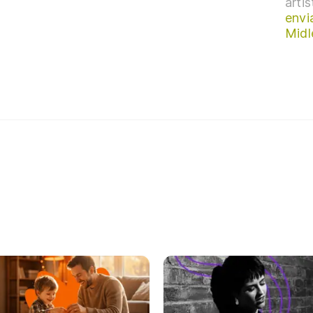
arti
envi
Midl