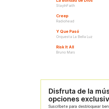
La Bondad de Dios
StayInFaith
Creep
Radiohead
Y Que Pasó
Orquesta La Bella Luz
Risk It All
Bruno Mars
Disfruta de la mú
opciones exclusi
Suscríbete para desbloquear bene