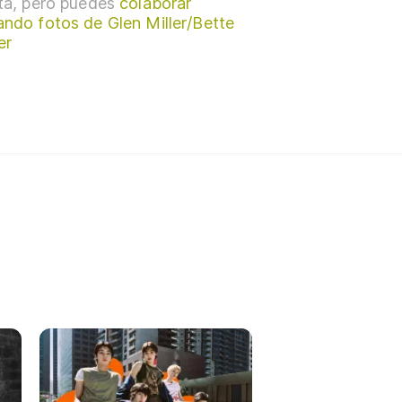
sta, pero puedes
colaborar
ando fotos de Glen Miller/Bette
er