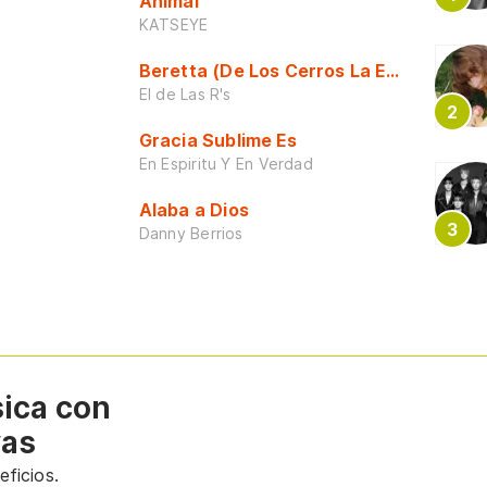
Animal
KATSEYE
Beretta (De Los Cerros La Escuela)
El de Las R's
Gracia Sublime Es
En Espiritu Y En Verdad
Alaba a Dios
Danny Berrios
sica con
vas
ficios.