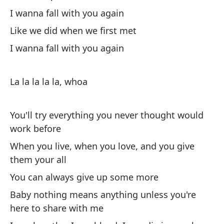
Qu
I wanna fall with you again
I 
Like we did when we first met
Qu
I wanna fall with you again
I 
La la la la la, whoa
Co
Li
You'll try everything you never thought would
work before
Qu
When you live, when you love, and you give
I 
them your all
You can always give up some more
O
Baby nothing means anything unless you're
here to share with me
Lu