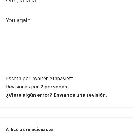
Ohh, la la la
Qu
I 
You again
Qu
I 
Co
Li
Escrita por: Walter Afanasieff.
Qu
Revisiones por
2 personas
.
¿Viste algún error? Envíanos una revisión.
I 
La
Artículos relacionados