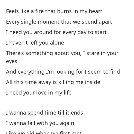
C
Feels like a fire that burns in my heart
Fa
Every single moment that we spend apart
I need you around for every day to start
Se
I haven't left you alone
co
There's something about you, I stare in your
Fe
eyes
C
And everything I'm looking for I seem to find
Ev
All this time away is killing me inside
I need your love in my life
Te
c
I wanna spend time till it ends
I 
I wanna fall with you again
No
Like we did when we first met