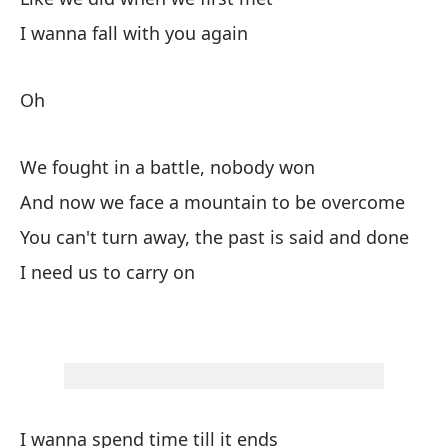
I wanna fall with you again
Ha
Th
Oh
Y 
en
We fought in a battle, nobody won
An
And now we face a mountain to be overcome
You can't turn away, the past is said and done
To
de
I need us to carry on
Al
Ne
I 
I wanna spend time till it ends