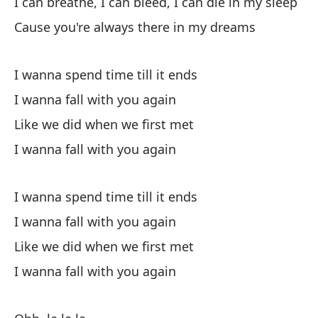
I can breathe, I can bleed, I can die in my sleep
We
Cause you're always there in my dreams
Y 
su
I wanna spend time till it ends
I wanna fall with you again
An
Like we did when we first met
No
I wanna fall with you again
y 
Yo
I wanna spend time till it ends
Ne
I wanna fall with you again
Like we did when we first met
I wanna fall with you again