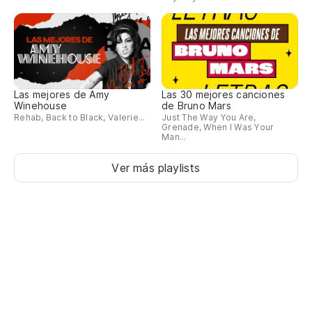
I 
Oh
Las mejores de Amy
Las 30 mejores canciones
Tú
Winehouse
de Bruno Mars
Rehab, Back to Black, Valerie...
Just The Way You Are,
Grenade, When I Was Your
Man...
Ver más playlists