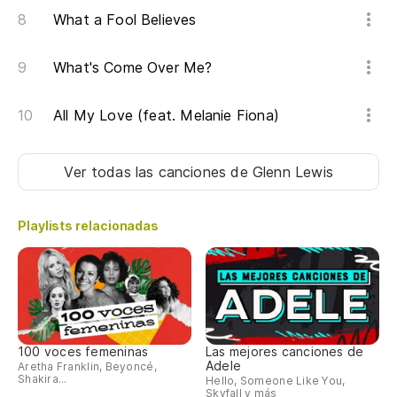
Li
What a Fool Believes
Qu
What's Come Over Me?
I 
All My Love (feat. Melanie Fiona)
Qu
Ver todas las canciones
de Glenn Lewis
I 
Qu
Playlists relacionadas
I 
Co
Li
100 voces femeninas
Las mejores canciones de
Adele
Aretha Franklin, Beyoncé,
Qu
Shakira...
Hello, Someone Like You,
Skyfall y más