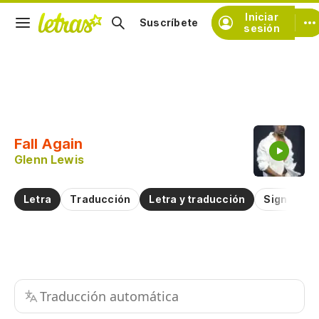
Iniciar
Suscríbete
sesión
Copiar fragmento
Copiar toda la letra
Fall Again
Practicar la pronunciación de
Glenn Lewis
Comentar sobre este fragmento
Letra
Traducción
Letra y traducción
Significad
Traducción automática