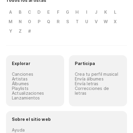
Todos los artistas
A
B
C
D
E
F
G
H
I
J
K
L
M
N
O
P
Q
R
S
T
U
V
W
X
Y
Z
#
Explorar
Participa
Canciones
Crea tu perfil musical
Artistas
Envía álbumes
Álbumes
Envía letras
Playlists
Correcciones de
Actualizaciones
letras
Lanzamientos
Sobre el sitio web
Ayuda