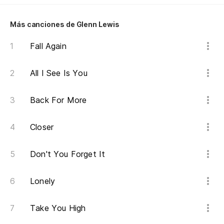
Pu
Más canciones de Glenn Lewis
mi
Fall Again
I 
Po
All I See Is You
Ca
Back For More
Qu
Closer
I 
Don't You Forget It
Qu
Lonely
I 
Take You High
Co