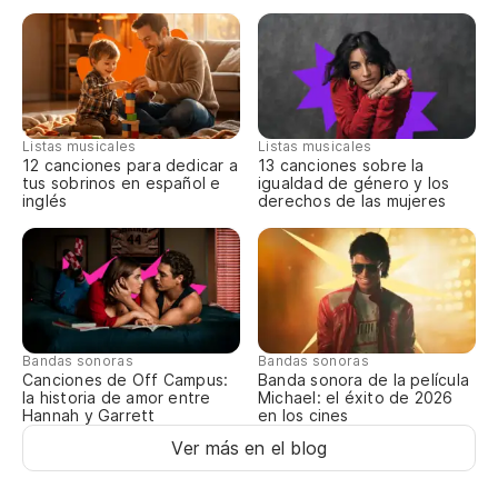
In
fu
Yo
be
Listas musicales
Listas musicales
Cu
12 canciones para dedicar a
13 canciones sobre la
tus sobrinos en español e
igualdad de género y los
inglés
derechos de las mujeres
Wh
yo
Si
Yo
Bandas sonoras
Bandas sonoras
Canciones de Off Campus:
Banda sonora de la película
Ca
la historia de amor entre
Michael: el éxito de 2026
aq
Hannah y Garrett
en los cines
Ver más en el blog
Ba
sh