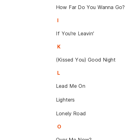
How Far Do You Wanna Go?
I
If You're Leavin'
K
(Kissed You) Good Night
L
Lead Me On
Lighters
Lonely Road
O
Over Me Now?