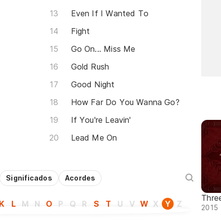
Even If I Wanted To
Fight
Go On... Miss Me
Gold Rush
Good Night
How Far Do You Wanna Go?
If You're Leavin'
Lead Me On
Significados
Acordes
Thre
K
L
M
N
O
P
Q
R
S
T
U
V
W
X
Y
Z
2015 