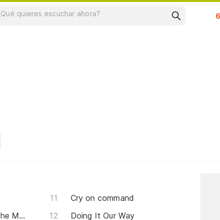
Su
Cry on command
All The Things That Mean The Most
Doing It Our Way