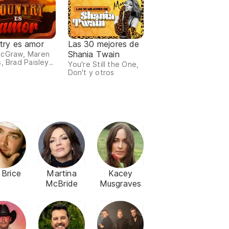
try es amor
Las 30 mejores de
Shania Twain
McGraw, Maren
, Brad Paisley..
You're Still the One,
Don't y otros
 Brice
Martina
Kacey
McBride
Musgraves