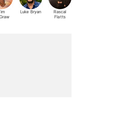
Tim
Luke Bryan
Rascal
Graw
Flatts