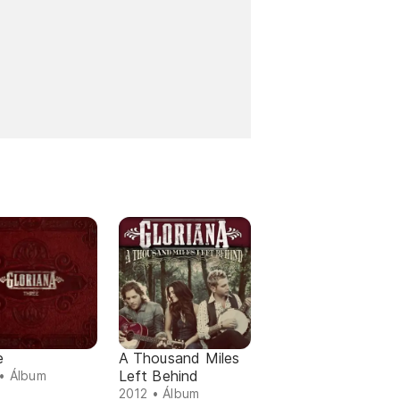
e
A Thousand Miles
Left Behind
• Álbum
2012 • Álbum