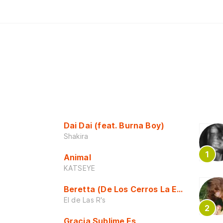
Dai Dai (feat. Burna Boy)
Shakira
Animal
KATSEYE
Beretta (De Los Cerros La Escuela)
El de Las R's
Gracia Sublime Es