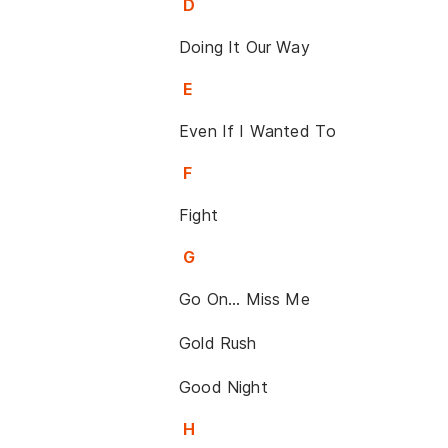
D
Doing It Our Way
E
Even If I Wanted To
F
Fight
G
Go On... Miss Me
Gold Rush
Good Night
H