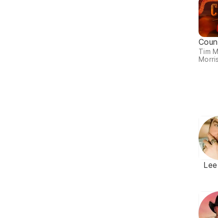
Coun
Tim 
Morris
Lee