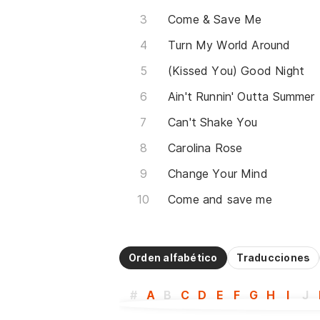
Come & Save Me
Turn My World Around
(Kissed You) Good Night
Ain't Runnin' Outta Summer
Can't Shake You
Carolina Rose
Change Your Mind
Come and save me
Orden alfabético
Traducciones
#
A
B
C
D
E
F
G
H
I
J