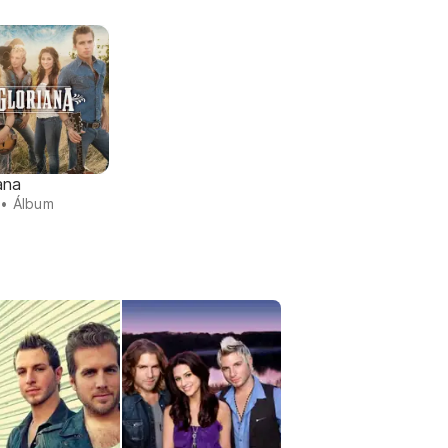
ana
• Álbum