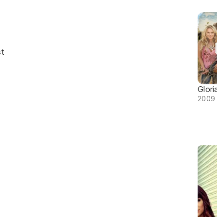
st
Glori
2009 