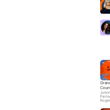
Gran
Coun
Johnn
Parto
Roger