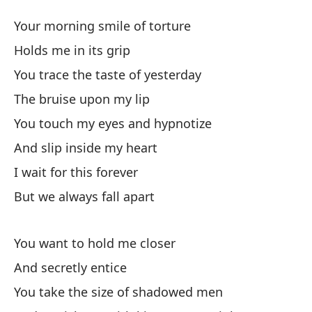
C
Your morning smile of torture
Pu
Holds me in its grip
You trace the taste of yesterday
Tu
The bruise upon my lip
Yo
You touch my eyes and hypnotize
Me
And slip inside my heart
I wait for this forever
Ra
But we always fall apart
Yo
El
You want to hold me closer
And secretly entice
To
You take the size of shadowed men
Yo