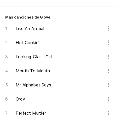
Qu
Yo
Más canciones de Glove
Y 
Like An Animal
To
Hot Cookin'
Yo
Looking-Glass-Girl
Y 
An
Mouth To Mouth
Mr Alphabet Says
Orgy
Perfect Murder