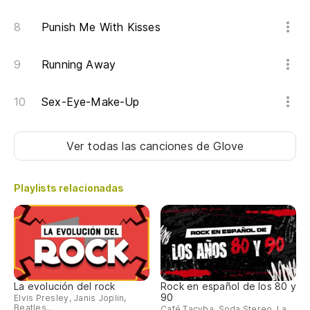
Punish Me With Kisses
Running Away
Sex-Eye-Make-Up
Ver todas las canciones
de Glove
Playlists relacionadas
La evolución del rock
Rock en español de los 80 y
90
Elvis Presley, Janis Joplin,
Beatles...
Café Tacvba, Soda Stereo, La