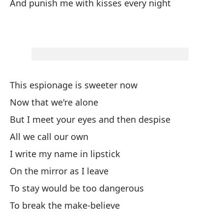
And punish me with kisses every night
Y 
An
Es
This espionage is sweeter now
Pe
Now that we're alone
Bu
But I meet your eyes and then despise
All we call our own
Qu
I write my name in lipstick
Yo
On the mirror as I leave
Y 
To stay would be too dangerous
To break the make-believe
To