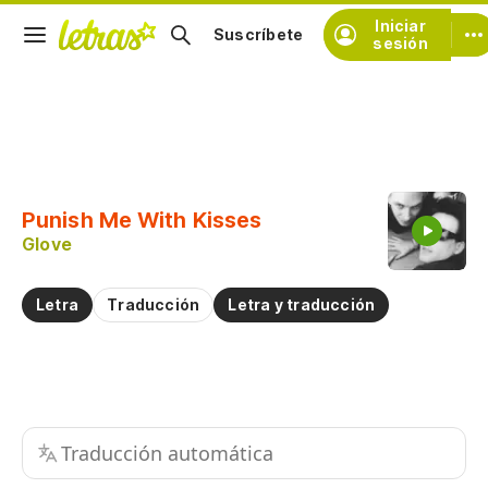
Iniciar
Suscríbete
sesión
Copiar fragmento
Copiar toda la letra
Punish Me With Kisses
Practicar la pronunciación de
Glove
Comentar sobre este fragmento
Letra
Traducción
Letra y traducción
Traducción automática