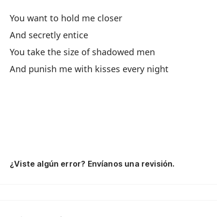
Yo
You want to hold me closer
And secretly entice
Y 
You take the size of shadowed men
An
And punish me with kisses every night
Es
Th
¿Viste algún error? Envíanos una revisión.
Ah
Pe
de