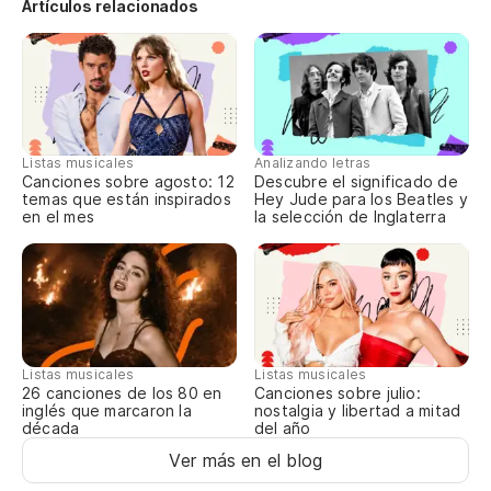
Artículos relacionados
Bu
To
Es
Listas musicales
Analizando letras
Canciones sobre agosto: 12
Descubre el significado de
I 
temas que están inspirados
Hey Jude para los Beatles y
en el mes
la selección de Inglaterra
En
Qu
To
Listas musicales
Listas musicales
Canciones sobre julio:
26 canciones de los 80 en
Ro
nostalgia y libertad a mitad
inglés que marcaron la
del año
década
Ver más en el blog