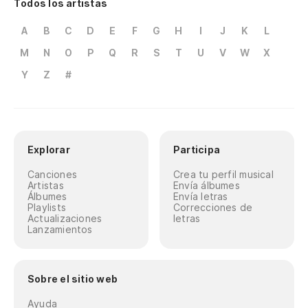
Todos los artistas
A
B
C
D
E
F
G
H
I
J
K
L
M
N
O
P
Q
R
S
T
U
V
W
X
Y
Z
#
Explorar
Participa
Canciones
Crea tu perfil musical
Artistas
Envía álbumes
Álbumes
Envía letras
Playlists
Correcciones de
Actualizaciones
letras
Lanzamientos
Sobre el sitio web
Ayuda