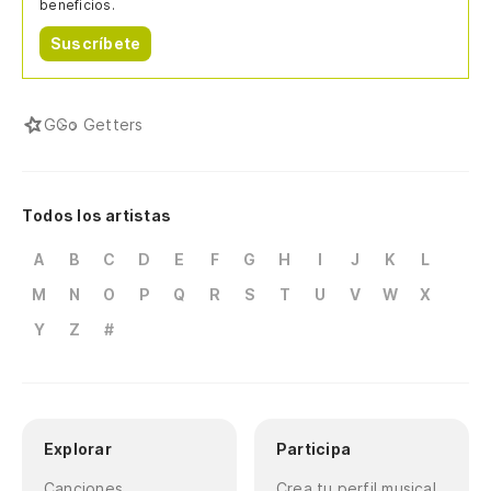
beneficios.
Suscríbete
G
Go Getters
Todos los artistas
A
B
C
D
E
F
G
H
I
J
K
L
M
N
O
P
Q
R
S
T
U
V
W
X
Y
Z
#
Explorar
Participa
Canciones
Crea tu perfil musical