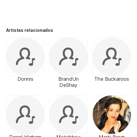
Artistas relacionados
Donnis
BrandUn
The Buckaroos
DeShay
Darrel Higham
Matchbox
Marti Brom