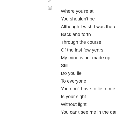
Corregir
Desplazamiento
automático
Where you're at
You shouldn't be
Although I wish I was ther
Back and forth
Through the course
Of the last few years
My mind is not made up
Still
Do you lie
To everyone
You don't have to lie to me
Is your sight
Without light
You can't see me in the da