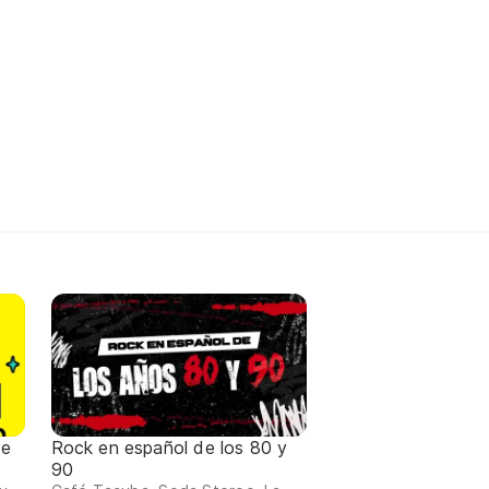
de
Rock en español de los 80 y
90