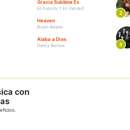
Gracia Sublime Es
En Espiritu Y En Verdad
Heaven
Bryan Adams
Alaba a Dios
Danny Berrios
sica con
vas
ficios.