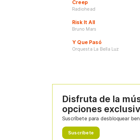
Creep
Radiohead
Risk It All
Bruno Mars
Y Que Pasó
Orquesta La Bella Luz
Disfruta de la mú
opciones exclusi
Suscríbete para desbloquear bene
Suscríbete