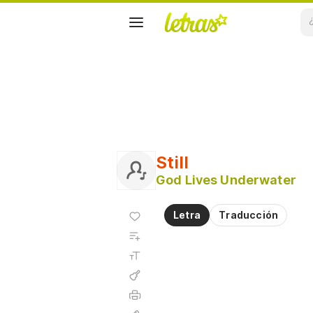
Still
God Lives Underwater
Agregar
Letra
Traducción
a
Agregar
favoritos
a
Tamaño
playlist
de la
fuente
Acordes
Imprimir