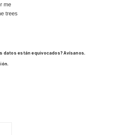
or me
he trees
s datos están equivocados? Avísanos.
ión.