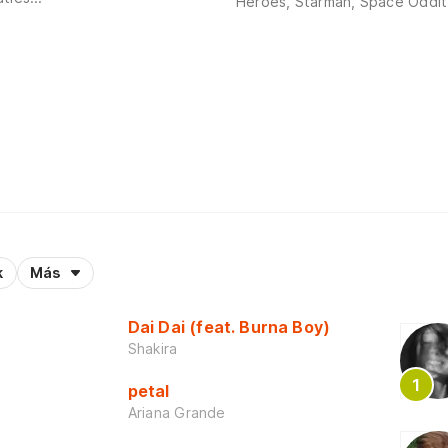
Heroes, Starman, Space Oddity
k
Más
Dai Dai (feat. Burna Boy)
Shakira
petal
Ariana Grande