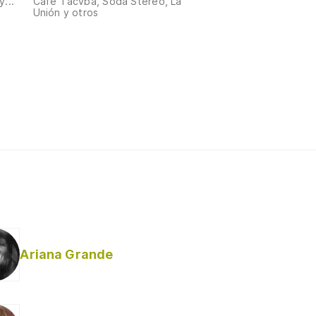
...
Café Tacvba, Soda Stereo, La
Unión y otros
Ariana Grande