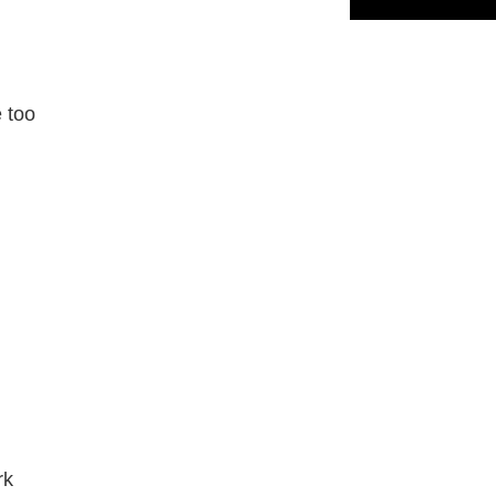
e too
rk