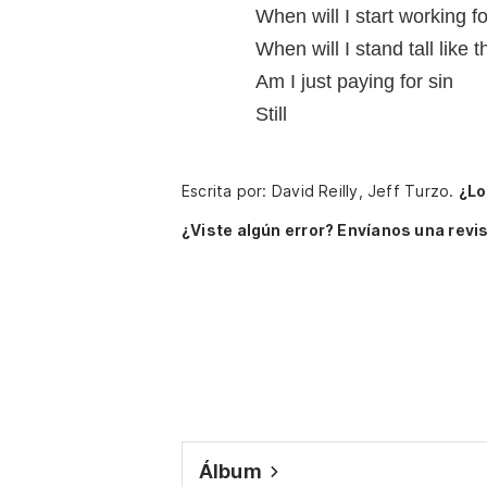
When will I start working f
When will I stand tall like t
Am I just paying for sin
Still
Escrita por: David Reilly, Jeff Turzo.
¿Lo
¿Viste algún error? Envíanos una revis
Álbum