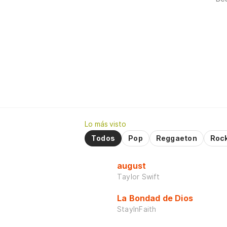
Lo más visto
Todos
Pop
Reggaeton
Roc
august
Taylor Swift
La Bondad de Dios
StayInFaith