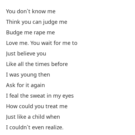
Ar
You don`t know me
D
Think you can judge me
Budge me rape me
N
Love me. You wait for me to
Pi
Just believe you
Th
Like all the times before
I was young then
Em
Ask for it again
I feal the sweat in my eyes
Ám
How could you treat me
Si
Just like a child when
I couldn`t even realize.
Co