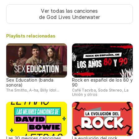
Ver todas las canciones
de God Lives Underwater
Playlists relacionadas
Sex Education (banda
Rock en español de los 80 y
sonora)
90
The Smiths, A-ha, Billy Idol...
Café Tacvba, Soda Stereo, La
Unión y otros
Las 30 mejores canciones
La evolución del rock