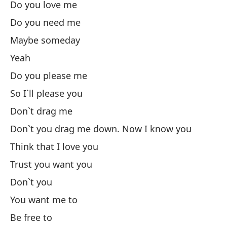
Do you love me
Li
Do you need me
Yo
Maybe someday
Yeah
Pí
Do you please me
So I`ll please you
Si
Don`t drag me
I 
Don`t you drag me down. Now I know you
¿C
Think that I love you
Trust you want you
Co
Don`t you
You want me to
Ni
Be free to
I 