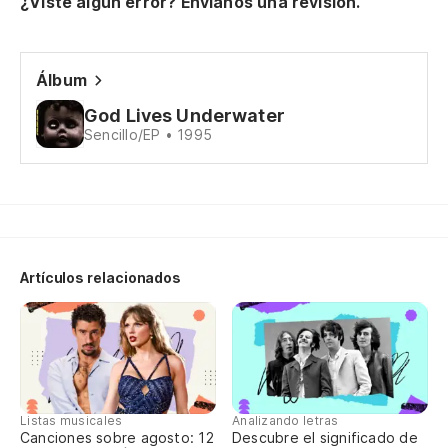
No
¿Viste algún error? Envíanos una revisión.
Do
Álbum
Pi
God Lives Underwater
Sencillo/EP • 1995
Co
No
Qu
Artículos relacionados
Se
De
Sa
Listas musicales
Analizando letras
Canciones sobre agosto: 12
Descubre el significado de