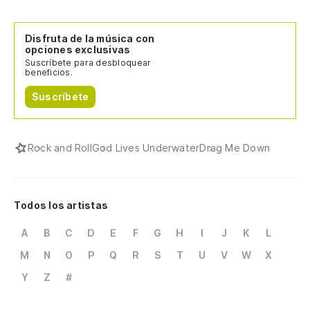
Disfruta de la música con
opciones exclusivas
Suscríbete para desbloquear
beneficios.
Suscríbete
Rock and Roll
God Lives Underwater
Drag Me Down
Todos los artistas
A
B
C
D
E
F
G
H
I
J
K
L
M
N
O
P
Q
R
S
T
U
V
W
X
Y
Z
#