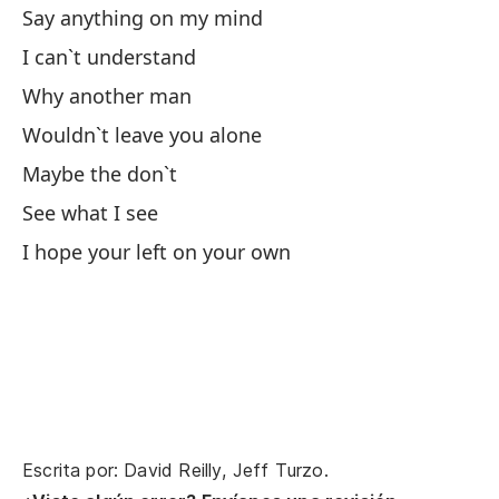
Say anything on my mind
¿
I can`t understand
Why another man
¿M
Wouldn`t leave you alone
Qu
Maybe the don`t
See what I see
Sí
I hope your left on your own
¿M
Pa
No
Escrita por: David Reilly, Jeff Turzo.