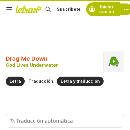
Iniciar
Suscríbete
sesión
Copiar fragmento
Copiar toda la letra
Drag Me Down
Practicar la pronunciación de
God Lives Underwater
Comentar sobre este fragmento
Letra
Traducción
Letra y traducción
Traducción automática