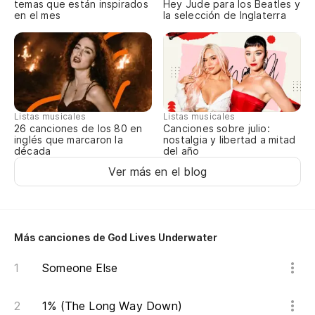
temas que están inspirados
Hey Jude para los Beatles y
No
en el mes
la selección de Inglaterra
Po
No
Listas musicales
Listas musicales
Canciones sobre julio:
26 canciones de los 80 en
Qu
nostalgia y libertad a mitad
inglés que marcaron la
del año
década
Ver más en el blog
Ve
Es
Más canciones de God Lives Underwater
I 
Someone Else
1% (The Long Way Down)