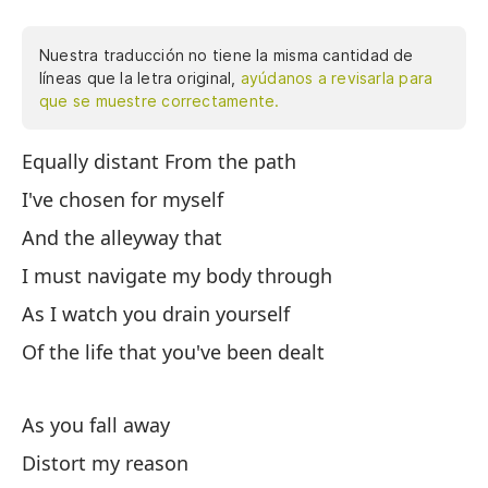
Nuestra traducción no tiene la misma cantidad de
líneas que la letra original,
ayúdanos a revisarla para
que se muestre correctamente.
Equally distant From the path
Ig
I've chosen for myself
De
And the alleyway that
Qu
I must navigate my body through
Y 
As I watch you drain yourself
Qu
Of the life that you've been dealt
Mi
De
As you fall away
Distort my reason
Mi