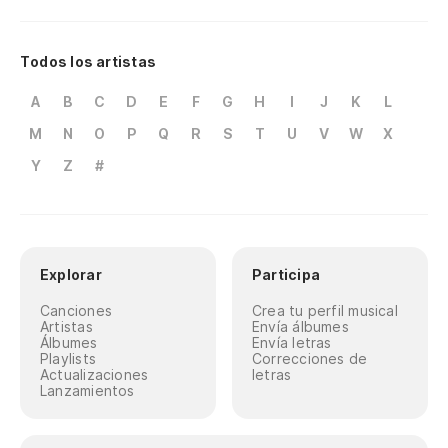
Todos los artistas
A
B
C
D
E
F
G
H
I
J
K
L
M
N
O
P
Q
R
S
T
U
V
W
X
Y
Z
#
Explorar
Participa
Canciones
Crea tu perfil musical
Artistas
Envía álbumes
Álbumes
Envía letras
Playlists
Correcciones de
Actualizaciones
letras
Lanzamientos