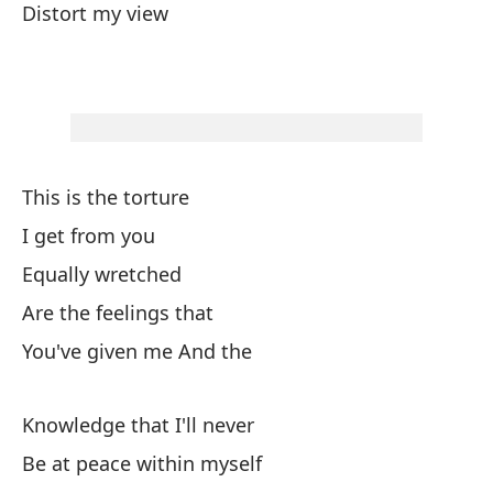
Distort my view
Di
Di
This is the torture
I get from you
Es
Equally wretched
Qu
Are the feelings that
Ig
You've given me And the
So
Me
Knowledge that I'll never
Be at peace within myself
Co