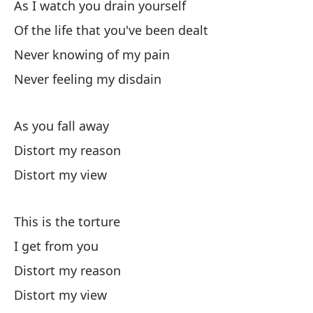
As I watch you drain yourself
Es
Of the life that you've been dealt
Mi
Never knowing of my pain
De
Never feeling my disdain
Nu
Nu
As you fall away
Distort my reason
Mi
Distort my view
Di
Di
This is the torture
I get from you
Es
Distort my reason
Qu
Distort my view
Di