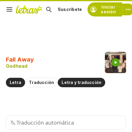
Iniciar
Suscríbete
sesión
Copiar fragmento
Copiar toda la letra
Fall Away
Practicar la pronunciación de
Godhead
Comentar sobre este fragmento
Letra
Traducción
Letra y traducción
Traducción automática