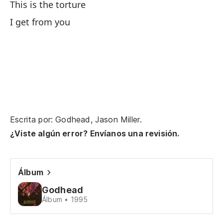
This is the torture
Di
I get from you
Es
Qu
Escrita por: Godhead, Jason Miller.
¿Viste algún error? Envíanos una revisión.
Álbum
Godhead
Álbum • 1995