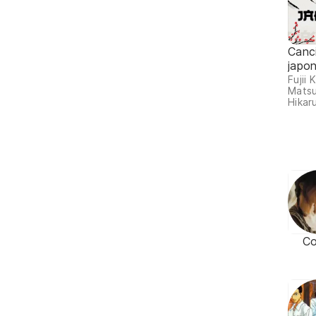
Canc
japo
Fujii 
Matsu
Hikaru
C