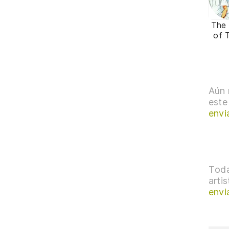
The 
of 
Aún 
este
envi
Toda
arti
envi