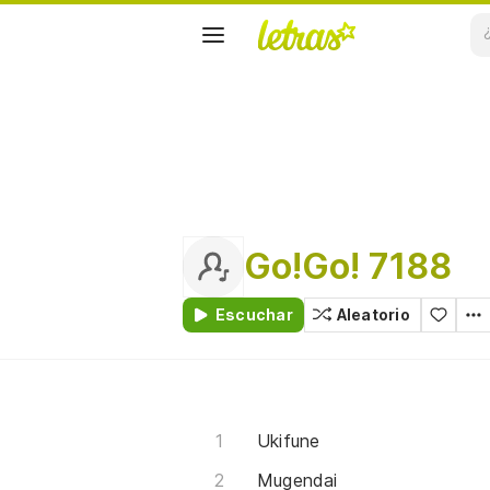
Go!Go! 7188
Escuchar
Aleatorio
Ukifune
Mugendai