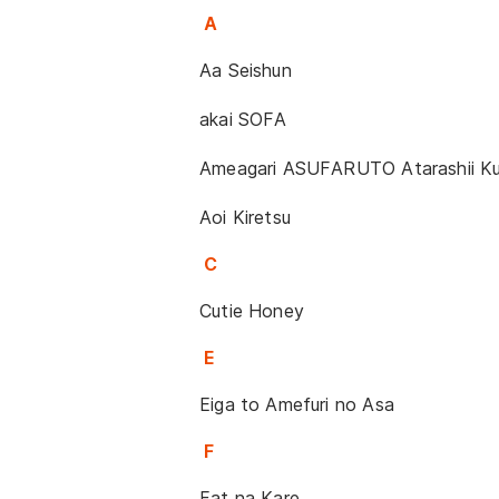
A
Aa Seishun
akai SOFA
Ameagari ASUFARUTO Atarashii Ku
Aoi Kiretsu
C
Cutie Honey
E
Eiga to Amefuri no Asa
F
Fat na Kare