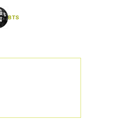
Helabusador) [explícita]
BTS