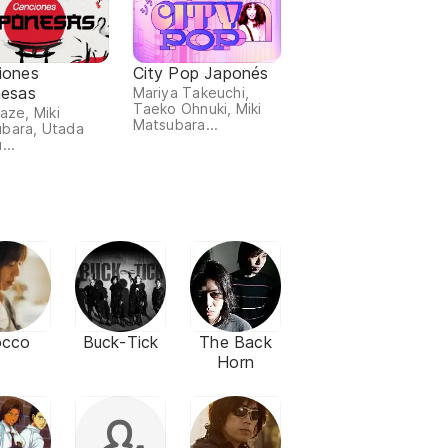
iones
City Pop Japonés
nesas
Mariya Takeuchi,
Taeko Ohnuki, Miki
Kaze, Miki
Matsubara...
bara, Utada
...
occo
Buck-Tick
The Back
Horn