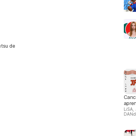
tsu de
Canc
apre
LiSA,
DANdi