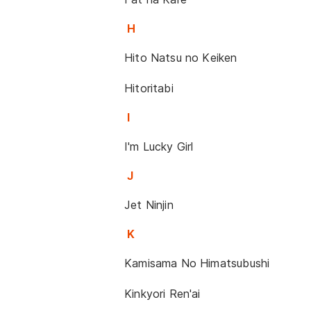
H
Hito Natsu no Keiken
Hitoritabi
I
I'm Lucky Girl
J
Jet Ninjin
K
Kamisama No Himatsubushi
Kinkyori Ren'ai