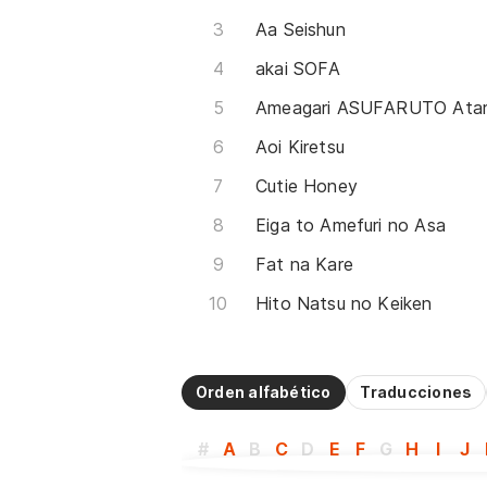
Aa Seishun
akai SOFA
Aoi Kiretsu
Cutie Honey
Eiga to Amefuri no Asa
Fat na Kare
Hito Natsu no Keiken
Orden alfabético
Traducciones
#
A
B
C
D
E
F
G
H
I
J