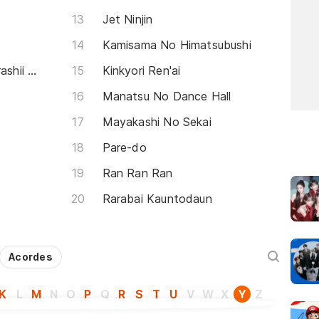
Jet Ninjin
Kamisama No Himatsubushi
Ameagari ASUFARUTO Atarashii Kutsu de
Kinkyori Ren'ai
Manatsu No Dance Hall
Mayakashi No Sekai
Pare-do
Ran Ran Ran
Rarabai Kauntodaun
Acordes
K
L
M
N
O
P
Q
R
S
T
U
V
W
X
Y
Z