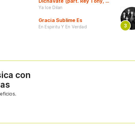
Dichavate (part. Rey Tony, Dj Honda y 
Ya Ice Dilan
Gracia Sublime Es
En Espiritu Y En Verdad
sica con
vas
ficios.