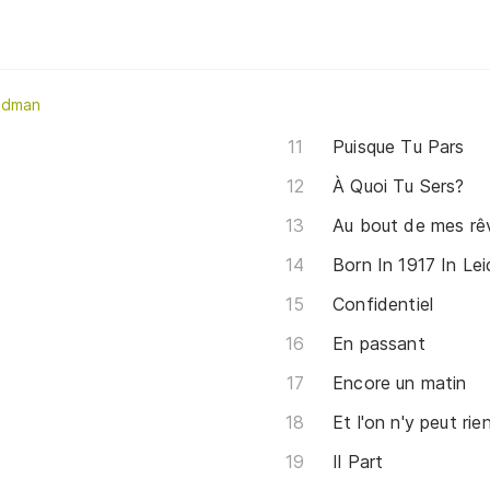
ldman
Puisque Tu Pars
À Quoi Tu Sers?
Au bout de mes rê
Born In 1917 In Le
Confidentiel
En passant
e
Encore un matin
Et l'on n'y peut rie
Il Part