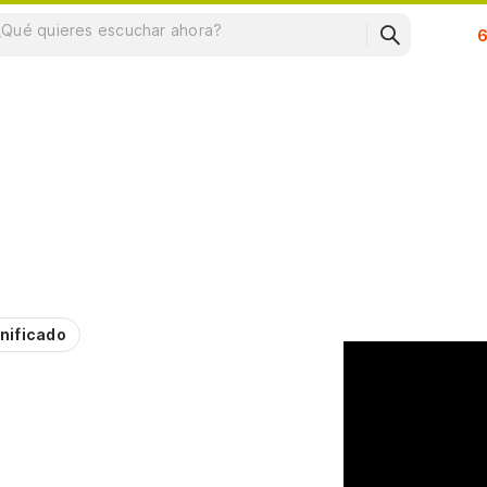
Su
nificado