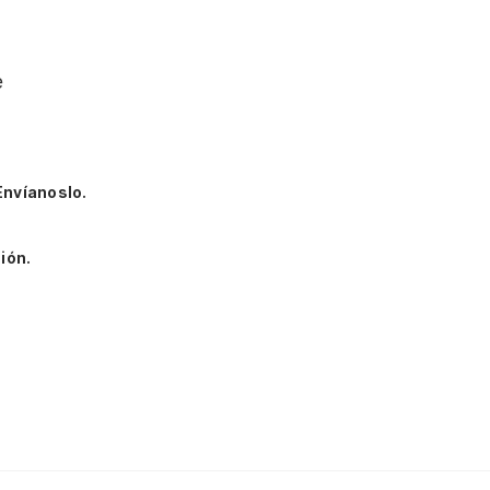
e
Envíanoslo.
ión.