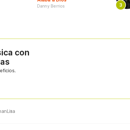
Danny Berrios
sica con
vas
ficios.
man
Lisa