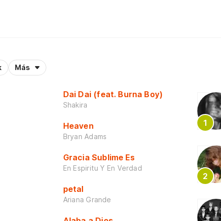
k
Más
Dai Dai (feat. Burna Boy)
Shakira
Heaven
Bryan Adams
Gracia Sublime Es
En Espiritu Y En Verdad
petal
Ariana Grande
Alaba a Dios