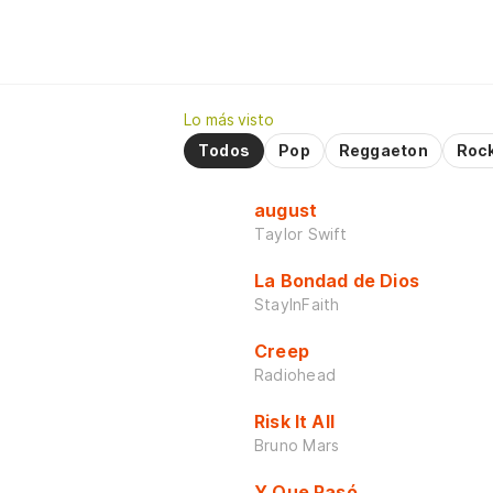
Lo más visto
Todos
Pop
Reggaeton
Roc
august
Taylor Swift
La Bondad de Dios
StayInFaith
Creep
Radiohead
Risk It All
Bruno Mars
Y Que Pasó