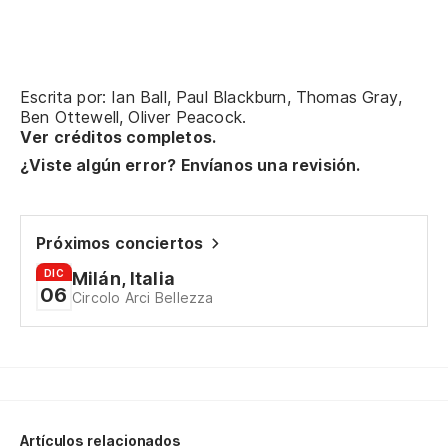
En
In
Ha
Escrita por: Ian Ball, Paul Blackburn, Thomas Gray,
Ben Ottewell, Oliver Peacock.
Th
Ver créditos completos.
¿Viste algún error? Envíanos una revisión.
Y 
An
Próximos conciertos
Y 
DIC
Milán, Italia
06
An
Circolo Arci Bellezza
te
Lo
es
Artículos relacionados