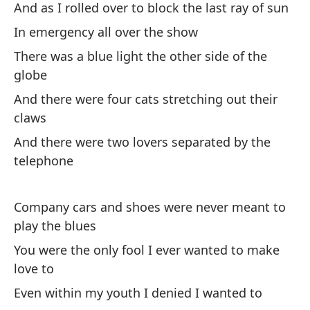
And as I rolled over to block the last ray of sun
es
In emergency all over the show
Co
There was a blue light the other side of the
th
globe
Fu
And there were four cats stretching out their
ha
claws
Yo
And there were two lovers separated by the
telephone
In
Ev
Company cars and shoes were never meant to
play the blues
Fu
ha
You were the only fool I ever wanted to make
love to
Yo
Even within my youth I denied I wanted to