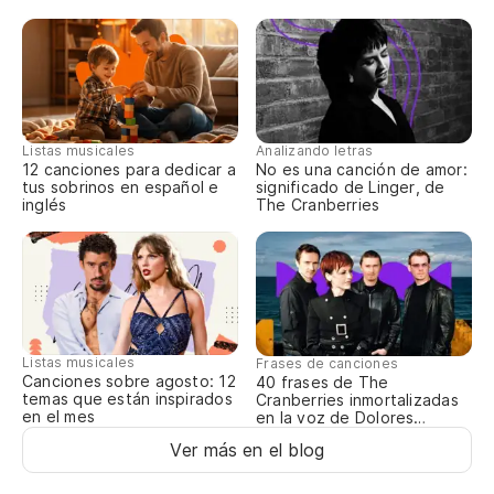
Co
th
Fu
ha
Yo
Listas musicales
Analizando letras
12 canciones para dedicar a
No es una canción de amor:
tus sobrinos en español e
significado de Linger, de
In
inglés
The Cranberries
Ev
Po
qu
Listas musicales
Frases de canciones
'C
Canciones sobre agosto: 12
40 frases de The
lo
temas que están inspirados
Cranberries inmortalizadas
en el mes
en la voz de Dolores
O’Riordan
Ver más en el blog
Tu