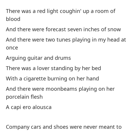
S
There was a red light coughin' up a room of
Fl
blood
And there were forecast seven inches of snow
Ha
And there were two tunes playing in my head at
ll
once
Th
Arguing guitar and drums
Y 
There was a lover standing by her bed
An
With a cigarette burning on her hand
And there were moonbeams playing on her
Y 
porcelain flesh
m
A capi ero alousca
An
Di
Company cars and shoes were never meant to