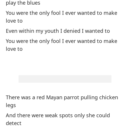
play the blues
Ar
You were the only fool I ever wanted to make
Ha
love to
Th
Even within my youth I denied I wanted to
You were the only fool I ever wanted to make
Co
love to
Wi
Y 
po
An
fl
There was a red Mayan parrot pulling chicken
legs
Un
And there were weak spots only she could
detect
Lo