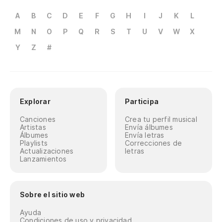
A
B
C
D
E
F
G
H
I
J
K
L
M
N
O
P
Q
R
S
T
U
V
W
X
Y
Z
#
Explorar
Participa
Canciones
Crea tu perfil musical
Artistas
Envía álbumes
Álbumes
Envía letras
Playlists
Correcciones de
Actualizaciones
letras
Lanzamientos
Sobre el sitio web
Ayuda
Condiciones de uso y privacidad