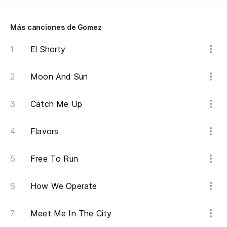
Yo
Más canciones de Gomez
Tu
Yo
El Shorty
Tu
Moon And Sun
Yo
Catch Me Up
Tu
Flavors
Yo
Free To Run
Tu
How We Operate
Tu
Meet Me In The City
Tu