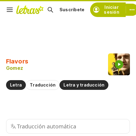
Iniciar
Suscríbete
sesión
Copiar fragmento
Copiar toda la letra
Flavors
Practicar la pronunciación de
Gomez
Comentar sobre este fragmento
Letra
Traducción
Letra y traducción
Traducción automática