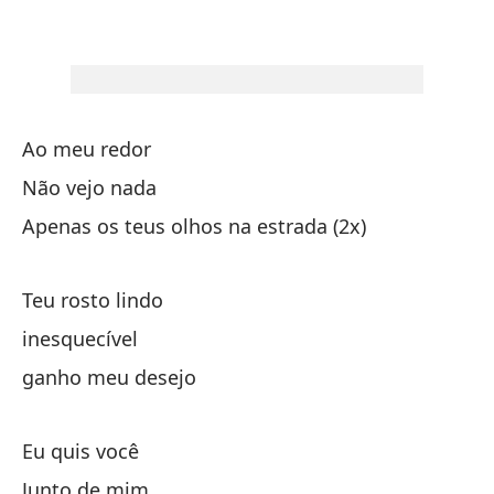
Tu
In
Ao meu redor
Não vejo nada
Me
Apenas os teus olhos na estrada (2x)
¿D
Teu rosto lindo
inesquecível
ganho meu desejo
A 
Eu quis você
Junto de mim