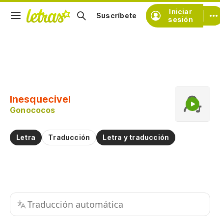
Iniciar
Suscríbete
sesión
Copiar fragmento
Copiar toda la letra
Inesquecivel
Practicar la pronunciación de
Gonococos
Comentar sobre este fragmento
Letra
Traducción
Letra y traducción
Traducción automática