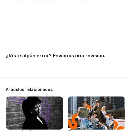
Le
Tu
In
¿Viste algún error? Envíanos una revisión.
Me
¿D
Artículos relacionados
A 
No