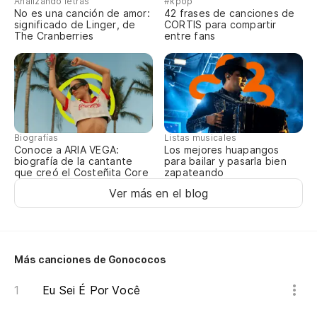
Analizando letras
#kpop
No es una canción de amor:
42 frases de canciones de
So
significado de Linger, de
CORTIS para compartir
The Cranberries
entre fans
Ap
So
Ap
Biografías
Listas musicales
Conoce a ARIA VEGA:
Los mejores huapangos
So
biografía de la cantante
para bailar y pasarla bien
que creó el Costeñita Core
zapateando
Ap
Ver más en el blog
Más canciones de Gonococos
Eu Sei É Por Você