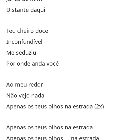
No
Distante daqui
So
Teu cheiro doce
Ap
Inconfundível
Me seduziu
Tu
Por onde anda você
in
Ao meu redor
ga
Não vejo nada
Apenas os teus olhos na estrada (2x)
Te
Apenas os teus olhos na estrada
Ju
Apenas os teus olhos ... na estrada