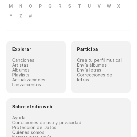
M
N
O
P
Q
R
S
T
U
V
W
X
Y
Z
#
Explorar
Participa
Canciones
Crea tu perfil musical
Artistas
Envía álbumes
Álbumes
Envía letras
Playlists
Correcciones de
Actualizaciones
letras
Lanzamientos
Sobre el sitio web
Ayuda
Condiciones de uso y privacidad
Protección de Datos
Quiénes somos