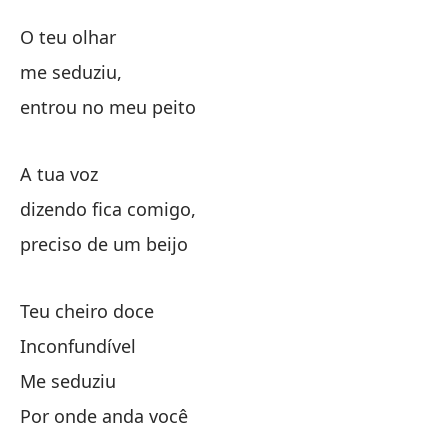
In
O teu olhar
In
me seduziu,
entrou no meu peito
Tu
A tua voz
me
dizendo fica comigo,
se
preciso de um beijo
Tu
Teu cheiro doce
Inconfundível
di
Me seduziu
Por onde anda você
ne