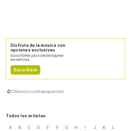
Disfruta de la música con
opciones exclusivas
Suscríbete para desbloquear
beneficios.
Suscríbete
G
Gonococos
Inesquecivel
Todos los artistas
A
B
C
D
E
F
G
H
I
J
K
L