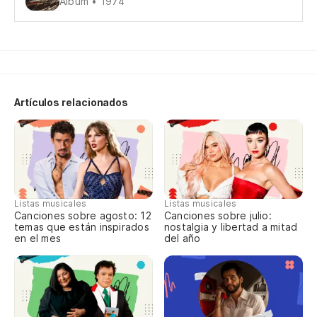
Álbum • 1974
Se
m
M
Artículos relacionados
M
m
Listas musicales
Listas musicales
Canciones sobre agosto: 12
Canciones sobre julio:
m
temas que están inspirados
nostalgia y libertad a mitad
en el mes
del año