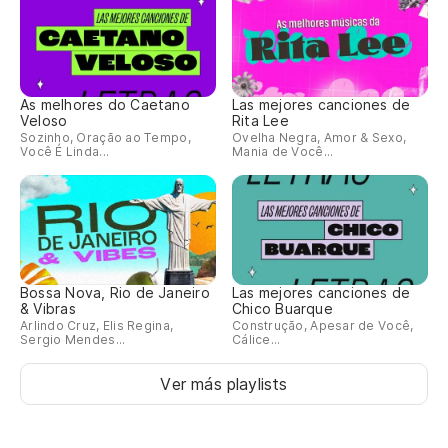
As melhores do Caetano
Las mejores canciones de
Veloso
Rita Lee
Sozinho, Oração ao Tempo,
Ovelha Negra, Amor & Sexo,
Você É Linda...
Mania de Você...
Bossa Nova, Rio de Janeiro
Las mejores canciones de
& Vibras
Chico Buarque
Arlindo Cruz, Elis Regina,
Construção, Apesar de Você,
Sergio Mendes...
Cálice...
Ver más playlists