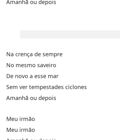
Amanhã ou depois
A 
y 
m
Na crença de sempre
Am
No mesmo saveiro
De novo a esse mar
La
Sem ver tempestades ciclones
A 
Amanhã ou depois
y 
Meu irmão
A 
Meu irmão