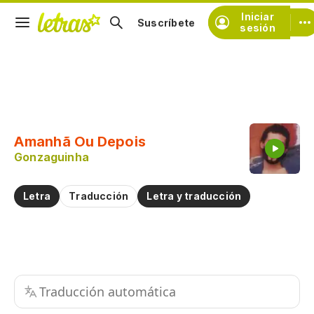
Iniciar
Suscríbete
sesión
Copiar fragmento
Copiar toda la letra
Amanhã Ou Depois
Practicar la pronunciación de
Gonzaguinha
Comentar sobre este fragmento
Letra
Traducción
Letra y traducción
Traducción automática