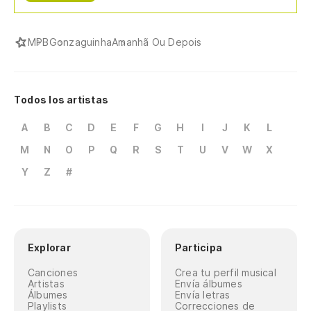
MPB
Gonzaguinha
Amanhã Ou Depois
Todos los artistas
A
B
C
D
E
F
G
H
I
J
K
L
M
N
O
P
Q
R
S
T
U
V
W
X
Y
Z
#
Explorar
Participa
Canciones
Crea tu perfil musical
Artistas
Envía álbumes
Álbumes
Envía letras
Playlists
Correcciones de