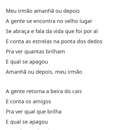
M
Meu irmão amanhã ou depois
A
A gente se encontra no velho lugar
Se abraça e fala da vida que foi por aí
m
E conta as estrelas na ponta dos dedos
Me
Pra ver quantas brilham
No
E qual se apagou
A 
Amanhã ou depois, meu irmão
Ab
A gente retorna a beira do cais
al
E conta os amigos
Se
Pra ver qual que brilha
Y 
E qual se apagou
E 