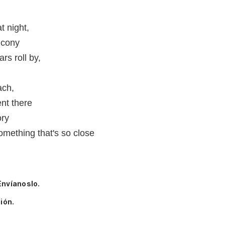
t night,
lcony
rs roll by,
ach,
nt there
ory
omething that's so close
Envíanoslo.
ión.