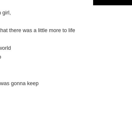
girl,
hat there was a little more to life
 world
o
e was gonna keep