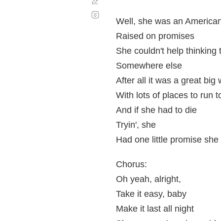
Corregir
Desplazamiento
automático
Well, she was an American 
Raised on promises
She couldn't help thinking t
Somewhere else
After all it was a great big
With lots of places to run t
And if she had to die
Tryin', she
Had one little promise sh
Chorus:
Oh yeah, alright,
Take it easy, baby
Make it last all night