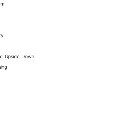
rm
ty
ed Upside Down
ing