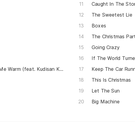
Caught In The Sto
The Sweetest Lie
Boxes
The Christmas Par
Going Crazy
If The World Turn
I’ve Got My Love To Keep Me Warm (feat. Kudisan Kai)
Keep The Car Runn
This Is Christmas
Let The Sun
Big Machine