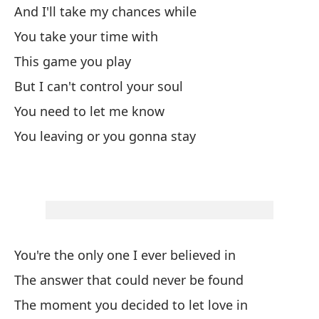
Y 
And I'll take my chances while
Es
You take your time with
Y 
This game you play
Tó
But I can't control your soul
Es
You need to let me know
Pe
You leaving or you gonna stay
Ti
Te
You're the only one I ever believed in
The answer that could never be found
Er
The moment you decided to let love in
La