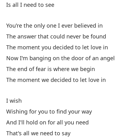
Is all I need to see
Es
You're the only one I ever believed in
Er
The answer that could never be found
La
The moment you decided to let love in
En
a
Now I'm banging on the door of an angel
Ah
The end of fear is where we begin
El
The moment we decided to let love in
En
el
I wish
Wishing for you to find your way
Me
And I'll hold on for all you need
De
That's all we need to say