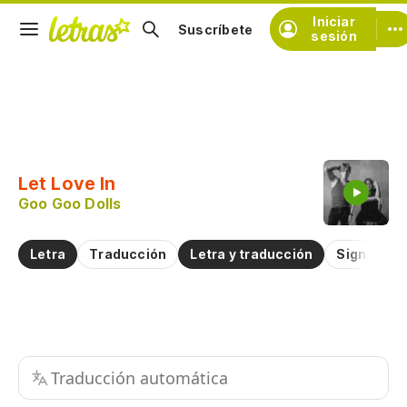
Iniciar
Suscríbete
sesión
Copiar fragmento
Copiar toda la letra
Let Love In
Practicar la pronunciación de
Goo Goo Dolls
Comentar sobre este fragmento
Letra
Traducción
Letra y traducción
Significad
Traducción automática