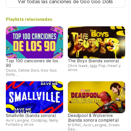
Ver todas las canciones
de Goo Goo Dolls
Playlists relacionadas
Top 100 canciones de los
The Boys (banda sonora)
90
Chris Isaak, Iggy Pop, Heart y
otros
Oasis, Céline Dion, Goo Goo
Dolls...
Smallville (banda sonora)
Deadpool & Wolverine
(banda sonora completa)
Avril Lavigne, Coldplay, Nelly
Furtado y otros
N'SYNC, Avril Lavigne, Green
Day...