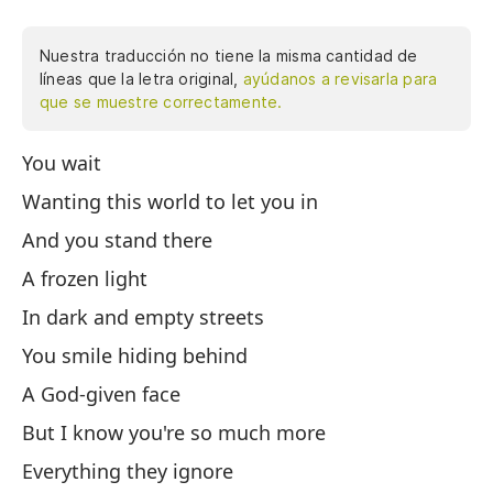
Nuestra traducción no tiene la misma cantidad de
líneas que la letra original,
ayúdanos a revisarla para
que se muestre correctamente.
You wait
Es
Wanting this world to let you in
Qu
And you stand there
Y 
A frozen light
Un
In dark and empty streets
En
You smile hiding behind
So
A God-given face
Un
But I know you're so much more
Pe
Everything they ignore
To