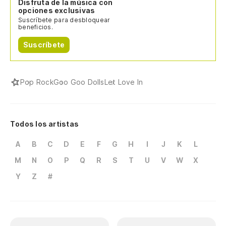
Disfruta de la música con
opciones exclusivas
Suscríbete para desbloquear
beneficios.
Suscríbete
Pop Rock
Goo Goo Dolls
Let Love In
Todos los artistas
A
B
C
D
E
F
G
H
I
J
K
L
M
N
O
P
Q
R
S
T
U
V
W
X
Y
Z
#