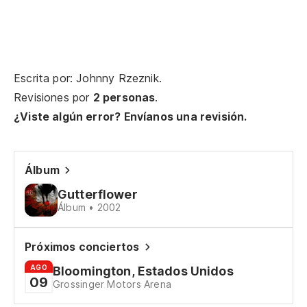
An
Y 
Escrita por: Johnny Rzeznik.
Revisiones por
2 personas
.
Co
¿Viste algún error? Envíanos una revisión.
Sa
Álbum
Si
Gutterflower
Álbum • 2002
Sa
Próximos conciertos
¿P
AGO
Bloomington, Estados Unidos
09
Grossinger Motors Arena
Ca