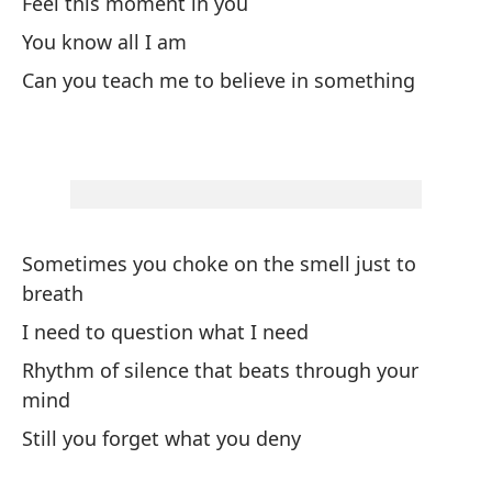
Feel this moment in you
Sí
You know all I am
Ye
Can you teach me to believe in something
Es
It
Y 
An
Sometimes you choke on the smell just to
breath
Y 
I need to question what I need
Rhythm of silence that beats through your
Co
mind
Still you forget what you deny
Sa