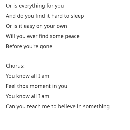
Or is everything for you
I 
And do you find it hard to sleep
El
Or is it easy on your own
Rh
Will you ever find some peace
Before you're gone
Aú
St
Chorus:
You know all I am
Sí
Feel thos moment in you
Ye
You know all I am
Es
Can you teach me to believe in something
It
Y 