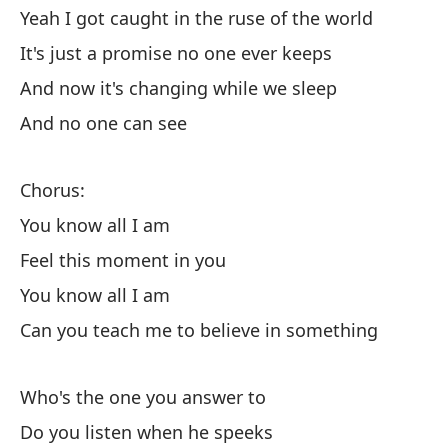
Yeah I got caught in the ruse of the world
Si
It's just a promise no one ever keeps
And now it's changing while we sleep
Sa
And no one can see
¿P
Ca
Chorus:
You know all I am
Feel this moment in you
You know all I am
Can you teach me to believe in something
A 
So
Who's the one you answer to
Do you listen when he speeks
Ne