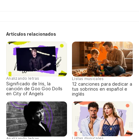
¿A
Wh
Artículos relacionados
¿E
Do
¿O
Analizando letras
Listas musicales
¿Y
Significado de Iris, la
12 canciones para dedicar a
canción de Goo Goo Dolls
tus sobrinos en español e
An
en City of Angels
inglés
¿O
¿E
Listas musicales
Analizando letras