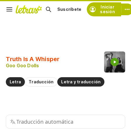
Iniciar
Suscríbete
sesión
Copiar fragmento
Copiar toda la letra
Truth Is A Whisper
Practicar la pronunciación de
Goo Goo Dolls
Comentar sobre este fragmento
Letra
Traducción
Letra y traducción
Traducción automática