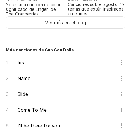
Wi
Canciones sobre agosto: 12
No es una canción de amor:
temas que están inspirados
significado de Linger, de
en el mes
An
The Cranberries
Ver más en el blog
Co
Más canciones de Goo Goo Dolls
Sa
Iris
Si
Name
Fe
Slide
Sa
Come To Me
¿P
Ca
I'll be there for you