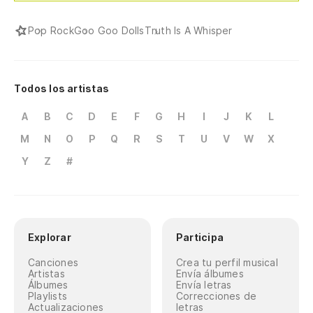
Pop Rock
Goo Goo Dolls
Truth Is A Whisper
Todos los artistas
A
B
C
D
E
F
G
H
I
J
K
L
M
N
O
P
Q
R
S
T
U
V
W
X
Y
Z
#
Explorar
Participa
Canciones
Crea tu perfil musical
Artistas
Envía álbumes
Álbumes
Envía letras
Playlists
Correcciones de
Actualizaciones
letras