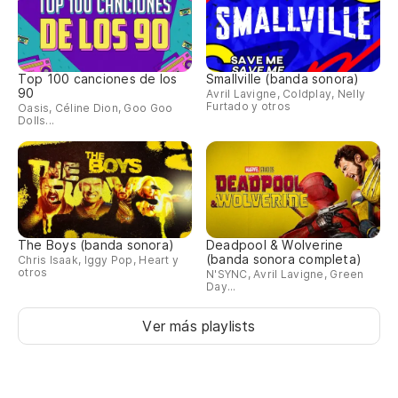
Top 100 canciones de los
Smallville (banda sonora)
90
Avril Lavigne, Coldplay, Nelly
Furtado y otros
Oasis, Céline Dion, Goo Goo
Dolls...
The Boys (banda sonora)
Deadpool & Wolverine
(banda sonora completa)
Chris Isaak, Iggy Pop, Heart y
otros
N'SYNC, Avril Lavigne, Green
Day...
Ver más playlists