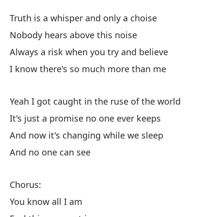
La
Truth is a whisper and only a choise
Tr
Nobody hears above this noise
Always a risk when you try and believe
La
I know there's so much more than me
Tr
Na
Yeah I got caught in the ruse of the world
No
It's just a promise no one ever keeps
And now it's changing while we sleep
Si
And no one can see
Al
Sé
Chorus:
I 
You know all I am