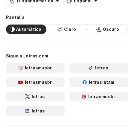
Hispanoamérica
Español
Pantalla
Automático
Claro
Oscuro
Sigue a Letras.com
letrasmusbr
letras
letrasmusbr
letraslatam
letras
letrasmusbr
letras