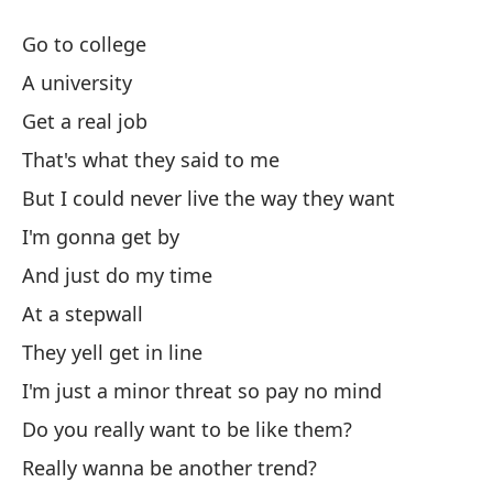
I 
Go to college
A university
Nu
Get a real job
I'
That's what they said to me
Y 
But I could never live the way they want
I'm gonna get by
Nu
And just do my time
At a stepwall
No
They yell get in line
Lo
I'm just a minor threat so pay no mind
Do you really want to be like them?
Es
Really wanna be another trend?