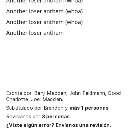
Another loser anthem (whoa)
I'
Another loser anthem (whoa)
¿D
Another loser anthem (whoa)
Do
Another loser anthem
¿R
Re
¿Q
Do
Escrita por: Benji Madden, John Feldmann, Good
Charlotte, Joel Madden.
Po
Subtitulado por
Brendon
y
más 1 personas.
Revisiones por
3 personas
.
Nu
¿Viste algún error? Envíanos una revisión.
No