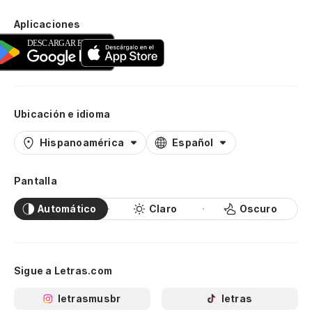
Aplicaciones
Ubicación e idioma
Hispanoamérica
Español
Pantalla
Automático
Claro
Oscuro
Sigue a Letras.com
letrasmusbr
letras