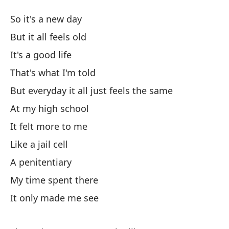
E
So it's a new day
T
But it all feels old
It's a good life
As
That's what I'm told
Pe
But everyday it all just feels the same
At my high school
Es
It felt more to me
Like a jail cell
Es
A penitentiary
Pe
My time spent there
It only made me see
Bu
En