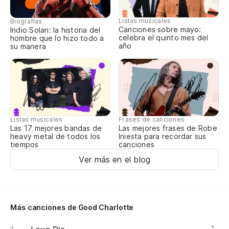
Ag
Listas musicales
Biografías
mi
Canciones sobre mayo:
Indio Solari: la historia del
celebra el quinto mes del
hombre que lo hizo todo a
año
su manera
Sh
Tú
di
Yo
Listas musicales
Frases de canciones
Las 17 mejores bandas de
Las mejores frases de Robe
heavy metal de todos los
Iniesta para recordar sus
Es
tiempos
canciones
Ver más en el blog
Le
Te
Más canciones de Good Charlotte