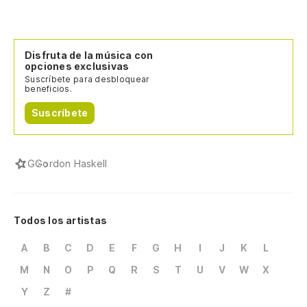
Disfruta de la música con
opciones exclusivas
Suscríbete para desbloquear
beneficios.
Suscríbete
G
Gordon Haskell
Todos los artistas
A
B
C
D
E
F
G
H
I
J
K
L
M
N
O
P
Q
R
S
T
U
V
W
X
Y
Z
#