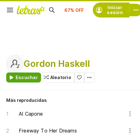
Suscríbete
Iniciar
sesión
Gordon Haskell
Escuchar
Aleatorio
Más reproducidas
Al Capone
Freeway To Her Dreams