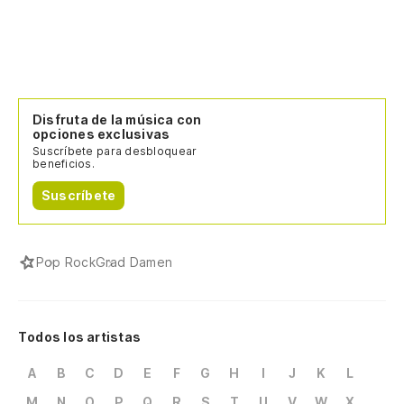
Disfruta de la música con
opciones exclusivas
Suscríbete para desbloquear
beneficios.
Suscríbete
Pop Rock
Grad Damen
Todos los artistas
A
B
C
D
E
F
G
H
I
J
K
L
M
N
O
P
Q
R
S
T
U
V
W
X