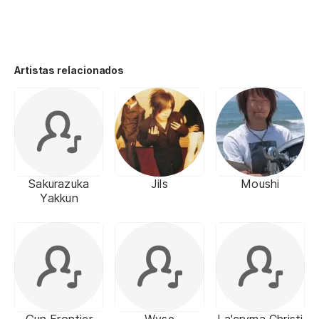
Artistas relacionados
Sakurazuka
Jils
Moushi
Yakkun
Gun Frontier
Wyse
La'cryma Christi