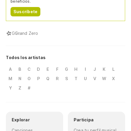
beneficios.
Suscríbete
G
Grand Zero
Todos los artistas
A
B
C
D
E
F
G
H
I
J
K
L
M
N
O
P
Q
R
S
T
U
V
W
X
Y
Z
#
Explorar
Participa
Canciones
Crea tu perfil musical