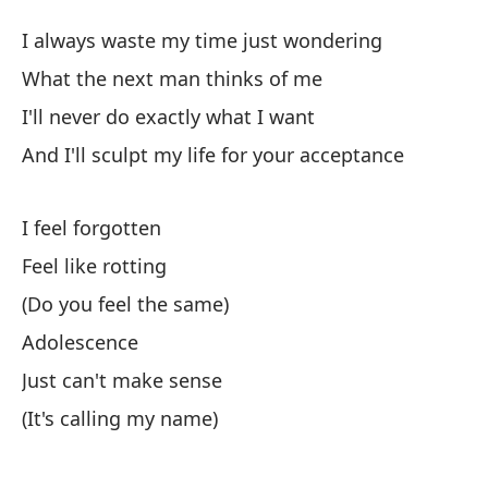
Ca
I always waste my time just wondering
R
What the next man thinks of me
I'll never do exactly what I want
Si
And I'll sculpt my life for your acceptance
I 
Qu
I feel forgotten
Wh
Feel like rotting
(Do you feel the same)
Nu
Adolescence
I'
Just can't make sense
Y 
(It's calling my name)
An