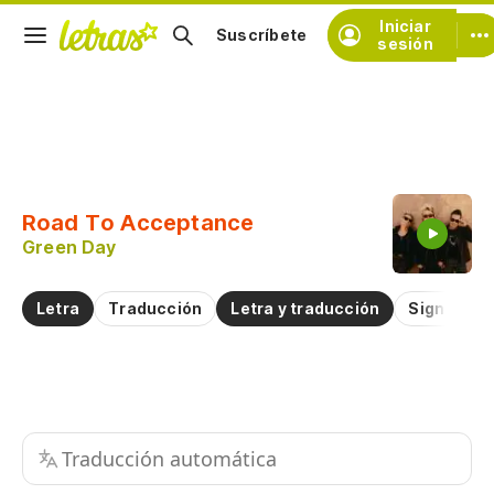
Iniciar
Suscríbete
sesión
Copiar fragmento
Copiar toda la letra
Road To Acceptance
Practicar la pronunciación de
Green Day
Comentar sobre este fragmento
Letra
Traducción
Letra y traducción
Significad
Traducción automática