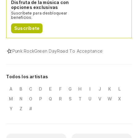
Disfruta de la música con
opciones exclusivas
Suscríbete para desbloquear
beneficios.
Suscríbete
Punk Rock
Green Day
Road To Acceptance
Todos los artistas
A
B
C
D
E
F
G
H
I
J
K
L
M
N
O
P
Q
R
S
T
U
V
W
X
Y
Z
#