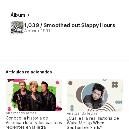
To
Álbum
1,039 / Smoothed out Slappy Hours
Es
Álbum • 1991
Cu
Se
Artículos relacionados
To
Al
Cr
Analizando letras
Analizando letras
I 
Conoce la historia de
¿Cuál es la real historia de
American Idiot y los cambios
Wake Me Up When
recientes en la letra
September Ends?