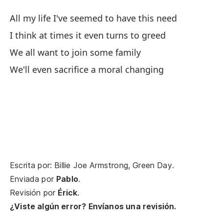
All my life I've seemed to have this need
I think at times it even turns to greed
Ec
We all want to join some family
I 
We'll even sacrifice a moral changing
Y 
An
Lo
Si
Escrita por: Billie Joe Armstrong, Green Day.
Y 
Enviada por
Pablo
.
Revisión por
Érick
.
¿Viste algún error? Envíanos una revisión.
Te