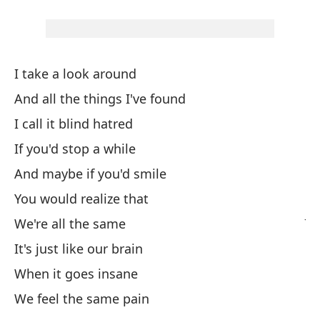
Me
Si
I take a look around
And all the things I've found
(¿
I call it blind hatred
Ad
If you'd stop a while
And maybe if you'd smile
Si
You would realize that
Ju
We're all the same
It's just like our brain
(M
When it goes insane
We feel the same pain