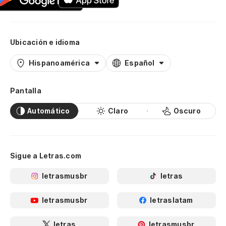
Ubicación e idioma
Hispanoamérica
Español
Pantalla
Automático
Claro
Oscuro
Sigue a Letras.com
letrasmusbr
letras
letrasmusbr
letraslatam
letras
letrasmusbr