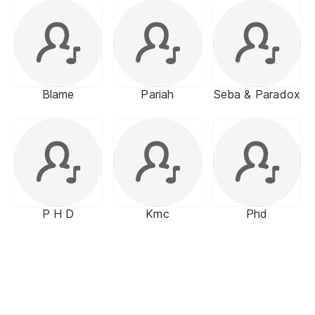
Blame
Pariah
Seba & Paradox
P H D
Kmc
Phd