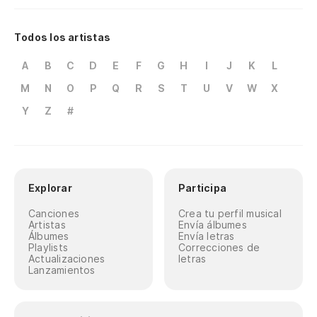
Todos los artistas
A
B
C
D
E
F
G
H
I
J
K
L
M
N
O
P
Q
R
S
T
U
V
W
X
Y
Z
#
Explorar
Participa
Canciones
Crea tu perfil musical
Artistas
Envía álbumes
Álbumes
Envía letras
Playlists
Correcciones de
Actualizaciones
letras
Lanzamientos