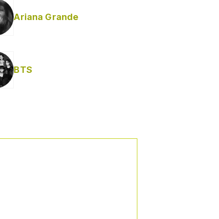
Ariana Grande
Helabusador) [explícita]
BTS