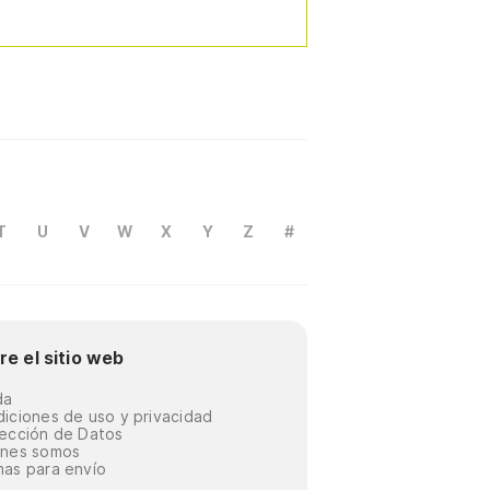
T
U
V
W
X
Y
Z
#
re el sitio web
da
iciones de uso y privacidad
ección de Datos
énes somos
as para envío