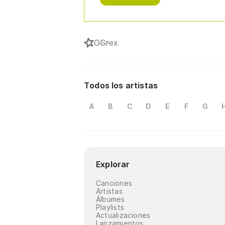
G
Grex
Todos los artistas
A
B
C
D
E
F
G
Explorar
Canciones
Artistas
Álbumes
Playlists
Actualizaciones
Lanzamientos