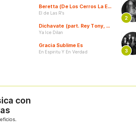
Beretta (De Los Cerros La Escuela)
El de Las R's
Dichavate (part. Rey Tony, Dj Honda y 
Ya Ice Dilan
Gracia Sublime Es
En Espiritu Y En Verdad
sica con
vas
ficios.