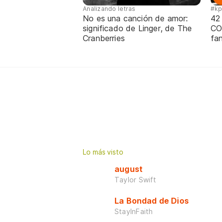
Analizando letras
#k
No es una canción de amor:
42
significado de Linger, de The
CO
Cranberries
fa
Lo más visto
august
Taylor Swift
La Bondad de Dios
StayInFaith