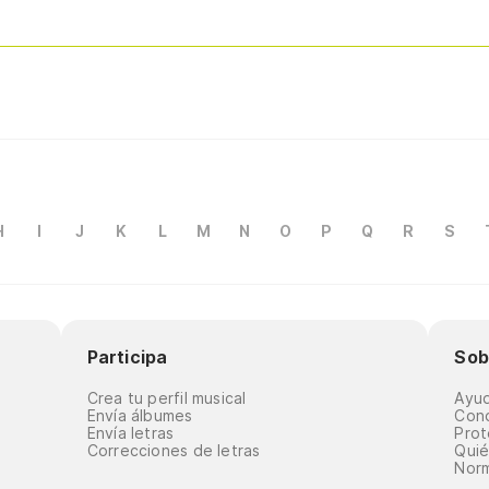
H
I
J
K
L
M
N
O
P
Q
R
S
Participa
Sob
Crea tu perfil musical
Ayu
Envía álbumes
Cond
Envía letras
Prot
Correcciones de letras
Qui
Norm