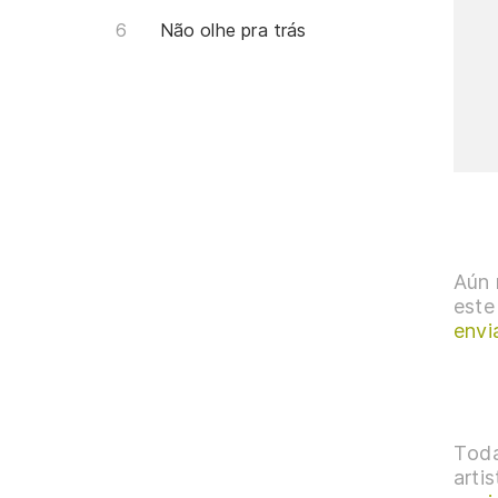
Não olhe pra trás
Aún 
este
envi
Toda
arti