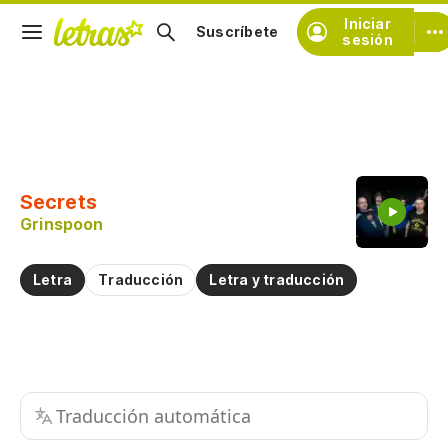
Iniciar
Suscríbete
sesión
Copiar fragmento
Copiar toda la letra
Secrets
Practicar la pronunciación de
Grinspoon
Comentar sobre este fragmento
Letra
Traducción
Letra y traducción
Traducción automática