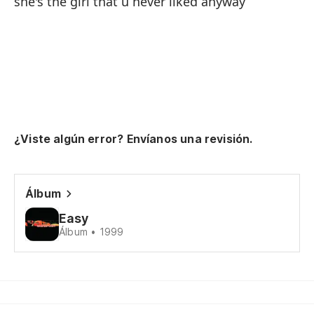
she's the girl that u never liked anyway
en
en
ol
¿Viste algún error? Envíanos una revisión.
au
Álbum
me
Easy
Álbum • 1999
Po
qu