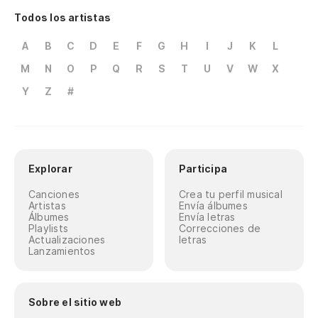
Todos los artistas
A
B
C
D
E
F
G
H
I
J
K
L
M
N
O
P
Q
R
S
T
U
V
W
X
Y
Z
#
Explorar
Participa
Canciones
Crea tu perfil musical
Artistas
Envía álbumes
Álbumes
Envía letras
Playlists
Correcciones de
Actualizaciones
letras
Lanzamientos
Sobre el sitio web