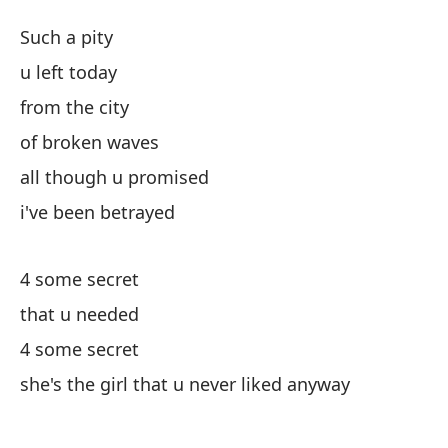
Se
Such a pity
Se
u left today
from the city
Qu
of broken waves
qu
all though u promised
i've been betrayed
de
4 some secret
de
that u needed
4 some secret
au
she's the girl that u never liked anyway
he