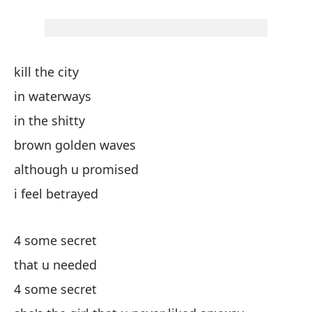
Po
qu
kill the city
in waterways
Po
in the shitty
brown golden waves
el
m
although u promised
i feel betrayed
sh
4 some secret
that u needed
4 some secret
Ma