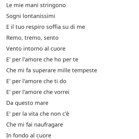
Le mie mani stringono
Ab
Sogni lontanissimi
E il tuo respiro soffia su di me
Es
Remo, tremo, sento
Vento intorno al cuore
Es
E' per l'amore che ho per te
E'
Che mi fa superare mille tempeste
¿Q
E' per l'amore che ti do
Ch
E' per l'amore che vorrei
Es
Da questo mare
E' per la vita che non c'è
E'
Che mi fai naufragare
Es
In fondo al cuore