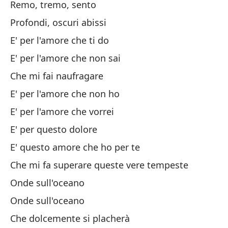
Remo, tremo, sento
Ta
Profondi, oscuri abissi
E' per l'amore che ti do
Lo
E' per l'amore che non sai
De
Che mi fai naufragare
Sc
E' per l'amore che non ho
E' per l'amore che vorrei
Mi
E' per questo dolore
Su
E' questo amore che ho per te
Che mi fa superare queste vere tempeste
Y 
Onde sull'oceano
E 
Onde sull'oceano
Che dolcemente si placherà
Re