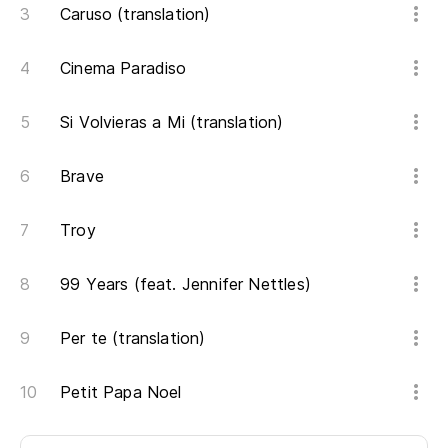
Caruso (translation)
En
Cinema Paradiso
To
Si Volvieras a Mi (translation)
Y 
Brave
E 
Troy
99 Years (feat. Jennifer Nettles)
Per te (translation)
Petit Papa Noel