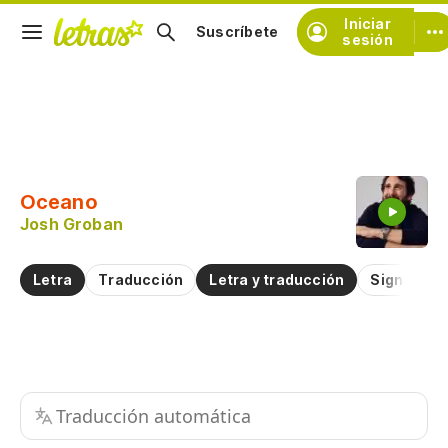
Iniciar
Suscríbete
sesión
Copiar fragmento
Copiar toda la letra
Oceano
Practicar la pronunciación de
Josh Groban
Comentar sobre este fragmento
Letra
Traducción
Letra y traducción
Significad
Traducción automática