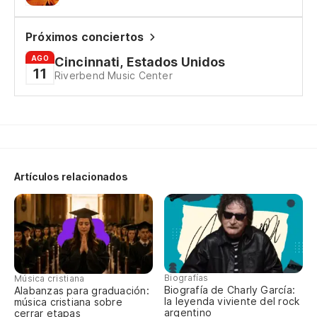
Mi
Próximos conciertos
AGO
Cincinnati, Estados Unidos
Su
11
Riverbend Music Center
Y 
E 
Re
Artículos relacionados
Vi
Ve
Es
Biografías
Música cristiana
Biografía de Charly García:
Alabanzas para graduación:
E'
la leyenda viviente del rock
música cristiana sobre
argentino
cerrar etapas