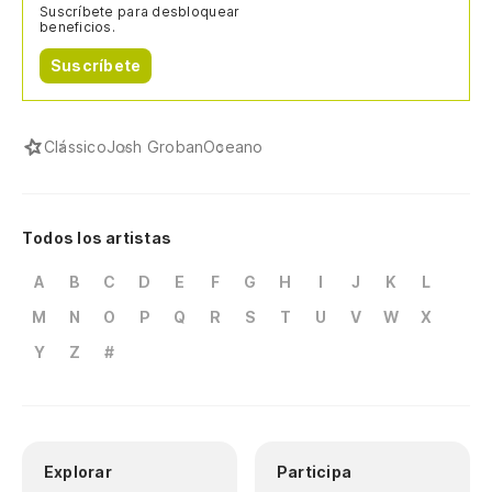
Suscríbete para desbloquear
beneficios.
Suscríbete
Clássico
Josh Groban
Oceano
Todos los artistas
A
B
C
D
E
F
G
H
I
J
K
L
M
N
O
P
Q
R
S
T
U
V
W
X
Y
Z
#
Explorar
Participa