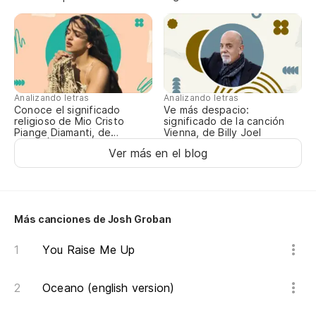
Es
Ch
Es
Analizando letras
Analizando letras
Conoce el significado
Ve más despacio:
Es
religioso de Mio Cristo
significado de la canción
Piange Diamanti, de
Vienna, de Billy Joel
ROSALÍA
E'
Ver más en el blog
De
Más canciones de Josh Groban
Es
E'
You Raise Me Up
¿Q
Oceano (english version)
Ch