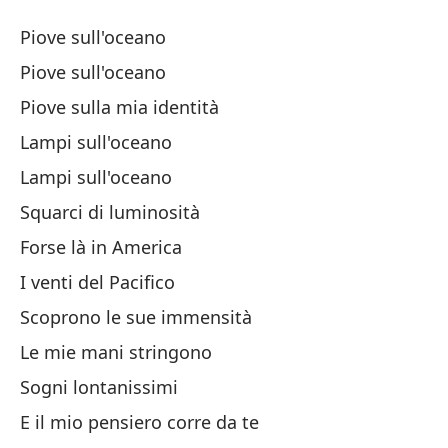
O
Piove sull'oceano
O
Piove sull'oceano
Piove sulla mia identità
Es
Lampi sull'oceano
Es
Lampi sull'oceano
Squarci di luminosità
Ll
Forse là in America
I venti del Pacifico
Re
Scoprono le sue immensità
Re
Le mie mani stringono
Sogni lontanissimi
Ga
E il mio pensiero corre da te