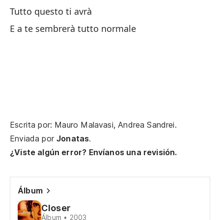
E'
Tutto questo ti avrà
Es
E a te sembrerà tutto normale
Es
E'
Es
Ch
Escrita por: Mauro Malavasi, Andrea Sandrei.
Enviada por
Jonatas
.
Ol
¿Viste algún error? Envíanos una revisión.
Ol
Álbum
Es
Closer
Ch
Álbum • 2003