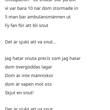
y 
vi var bara 10 när dom stormade in
oc
5 man bar ambulansmännen ut
Fy fan för att bli snut
Sa
Do
Det är sjukt att va snut...
y 
oc
Jag hatar snuta precis som jag hatar
dom övergöddas lagar
Dom är inte människor
dom är vapen mot oss
Skjut en snut!
Oc
Oc
Det är sjukt att va snut...