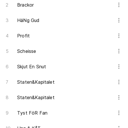
Brackor
HäNg Gud
Profit
Scheisse
Skjut En Snut
Staten&Kapitalet
Staten&Kapitalet
Tyst FöR Fan