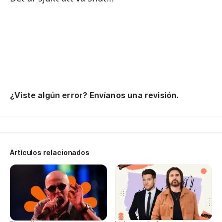
ér
vi
5 
5 
¿Viste algún error? Envíanos una revisión.
Ma
Fy
Artículos relacionados
Es
Od
Ja