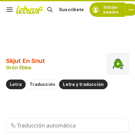
Iniciar
Suscríbete
sesión
Copiar fragmento
Copiar toda la letra
Skjut En Snut
Practicar la pronunciación de
Grön Ebba
Comentar sobre este fragmento
Letra
Traducción
Letra y traducción
Traducción automática