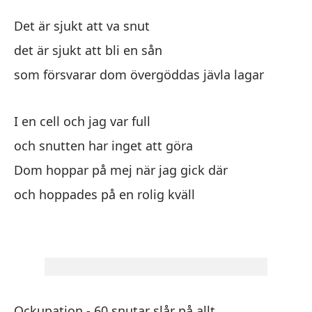
Di
Det är sjukt att va snut
Sk
det är sjukt att bli en sån
som försvarar dom övergöddas jävla lagar
Es
I en cell och jag var full
es
och snutten har inget att göra
de
Dom hoppar på mej när jag gick där
qu
och hoppades på en rolig kväll
so
so
En
I e
Ockupation - 60 snutar slår på allt