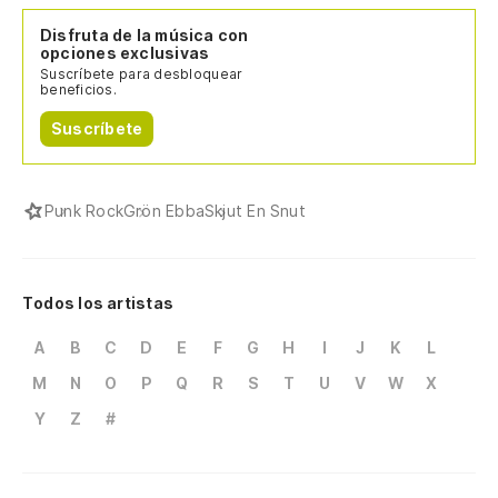
Disfruta de la música con
opciones exclusivas
Suscríbete para desbloquear
beneficios.
Suscríbete
Punk Rock
Grön Ebba
Skjut En Snut
Todos los artistas
A
B
C
D
E
F
G
H
I
J
K
L
M
N
O
P
Q
R
S
T
U
V
W
X
Y
Z
#