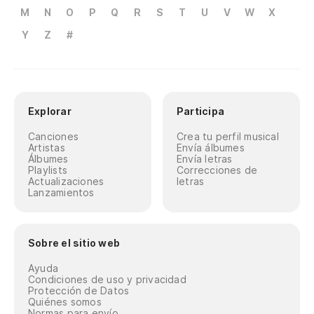
M
N
O
P
Q
R
S
T
U
V
W
X
Y
Z
#
Explorar
Participa
Canciones
Crea tu perfil musical
Artistas
Envía álbumes
Álbumes
Envía letras
Playlists
Correcciones de
Actualizaciones
letras
Lanzamientos
Sobre el sitio web
Ayuda
Condiciones de uso y privacidad
Protección de Datos
Quiénes somos
Normas para envío