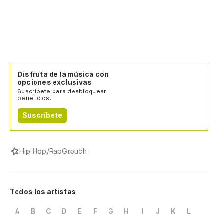
Disfruta de la música con
opciones exclusivas
Suscríbete para desbloquear
beneficios.
Suscríbete
Hip Hop/Rap
Grouch
Todos los artistas
A
B
C
D
E
F
G
H
I
J
K
L