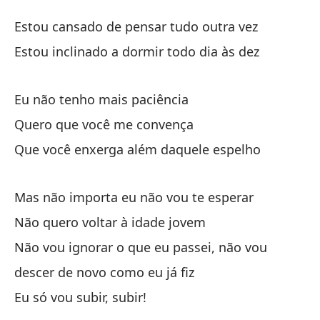
Te
Estou cansado de pensar tudo outra vez
Te
Estou inclinado a dormir todo dia às dez
Es
Eu não tenho mais paciência
Es
Quero que você me convença
Es
Que você enxerga além daquele espelho
di
Es
Mas não importa eu não vou te esperar
Não quero voltar à idade jovem
Ya
Não vou ignorar o que eu passei, não vou
Eu
descer de novo como eu já fiz
Eu só vou subir, subir!
Qu