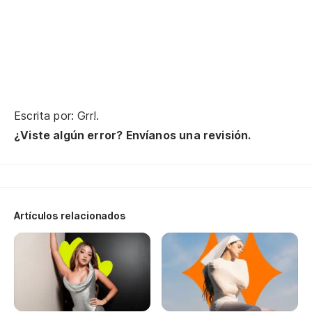
Qu
Qu
Qu
Pe
Escrita por: Grr!.
Ma
¿Viste algún error? Envíanos una revisión.
No
Nã
Artículos relacionados
No
Nã
a 