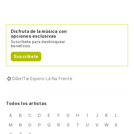
Disfruta de la música con
opciones exclusivas
Suscríbete para desbloquear
beneficios.
Suscríbete
G
Grr!
Te Espero Lá Na Frente
Todos los artistas
A
B
C
D
E
F
G
H
I
J
K
L
M
N
O
P
Q
R
S
T
U
V
W
X