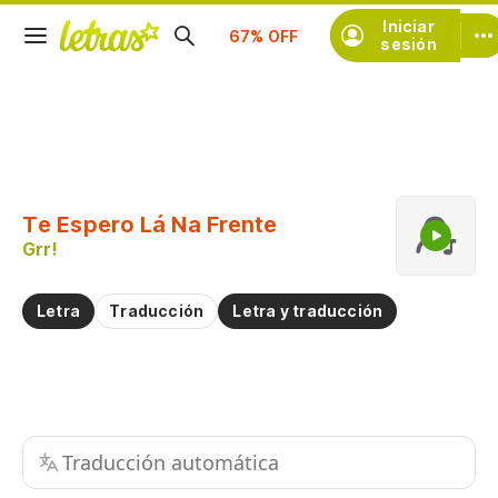
Suscríbete
Iniciar
sesión
Copiar fragmento
Copiar toda la letra
Te Espero Lá Na Frente
Practicar la pronunciación de
Grr!
Comentar sobre este fragmento
Letra
Traducción
Letra y traducción
Traducción automática